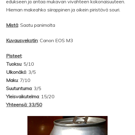
edukseen ja antaa mukavan vivahteen kokonaisuuteen.
Hieman makeahko siirappinen ja oikein piristävä souri.
Mistä
: Saatu panimolta
Kuvausvekotin
: Canon EOS M3
Pisteet
:
Tuoksu
: 5/10
Ulkonäkö
: 3/5
Maku
: 7/10
Suutuntuma
: 3/5
Yleisvaikutelma
: 15/20
Yhteensä: 33/50