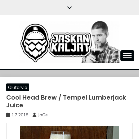
Skip
to
content
JASKANKALJAT
Olutarvio
Cool Head Brew / Tempel Lumberjack
Juice
1.7.2018
JaGe