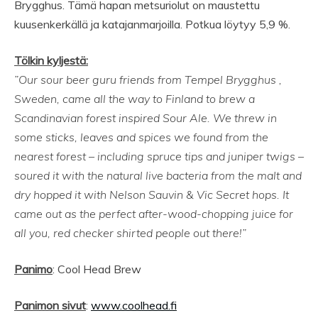
Brygghus. Tämä hapan metsuriolut on maustettu
kuusenkerkällä ja katajanmarjoilla. Potkua löytyy 5,9 %.
Tölkin kyljestä:
”Our sour beer guru friends from Tempel Brygghus ,
Sweden, came all the way to Finland to brew a
Scandinavian forest inspired Sour Ale. We threw in
some sticks, leaves and spices we found from the
nearest forest – including spruce tips and juniper twigs –
soured it with the natural live bacteria from the malt and
dry hopped it with Nelson Sauvin & Vic Secret hops. It
came out as the perfect after-wood-chopping juice for
all you, red checker shirted people out there!”
Panimo
: Cool Head Brew
Panimon sivut
:
www.coolhead.fi