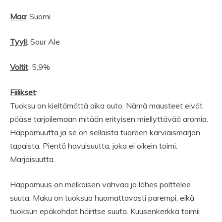
Maa
: Suomi
Tyyli
: Sour Ale
Voltit
: 5,9%
Fiilikset
:
Tuoksu on kieltämättä aika outo. Nämä mausteet eivät
pääse tarjoilemaan mitään erityisen miellyttävää aromia.
Happamuutta ja se on sellaista tuoreen karviaismarjan
tapaista. Pientä havuisuutta, joka ei oikein toimi.
Marjaisuutta.
Happamuus on melkoisen vahvaa ja lähes polttelee
suuta. Maku on tuoksua huomattavasti parempi, eikä
tuoksun epäkohdat häiritse suuta. Kuusenkerkkä toimii