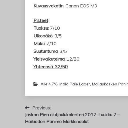
Kuvausvekotin
: Canon EOS M3
Pisteet
:
Tuoksu
: 7/10
Ulkonäkö
: 3/5
Maku
: 7/10
Suutuntuma
: 3/5
Yleisvaikutelma
: 12/20
Yhteensä: 32/50
Alle 4.7%
,
India Pale Lager
,
Mallaskosken Pan
Artikkelien
Previous:
Jaskan Pien olutjoulukalenteri 2017: Luukku 7 –
selaus
Hailuodon Panimo Markkinaolut