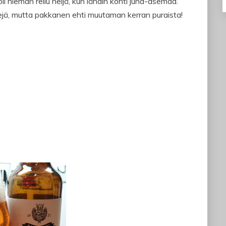
 hieman reilu neljä, kun lähdin kohti juna-asemaa.
rejä, mutta pakkanen ehti muutaman kerran puraista!