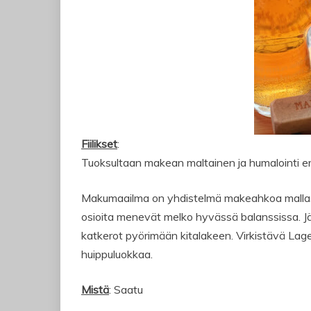
Fiilikset
:
Tuoksultaan makean maltainen ja humalointi ero
Makumaailma on yhdistelmä makeahkoa mallaso
osioita menevät melko hyvässä balanssissa. Jä
katkerot pyörimään kitalakeen. Virkistävä Lag
huippuluokkaa.
Mistä
: Saatu