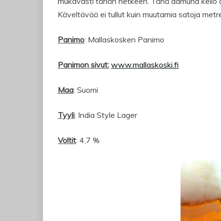
mukavasti tähän hetkeen. Tänä aamuna kello oli
Käveltävää ei tullut kuin muutamia satoja met
Panimo
: Mallaskosken Panimo
Panimon sivut:
www.mallaskoski.fi
Maa
: Suomi
Tyyli
: India Style Lager
Voltit
: 4,7 %