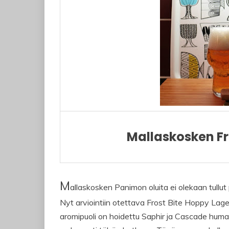
Mallaskosken Fr
M
allaskosken Panimon oluita ei olekaan tullut p
Nyt arviointiin otettava Frost Bite Hoppy Lag
aromipuoli on hoidettu Saphir ja Cascade humali