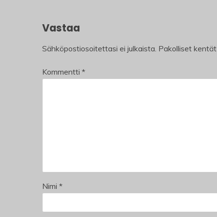
Vastaa
Sähköpostiosoitettasi ei julkaista.
Pakolliset kentä
Kommentti
*
Nimi
*