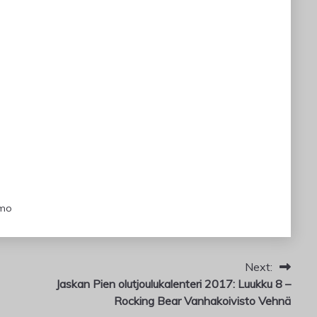
imo
Next:
Jaskan Pien olutjoulukalenteri 2017: Luukku 8 –
Rocking Bear Vanhakoivisto Vehnä