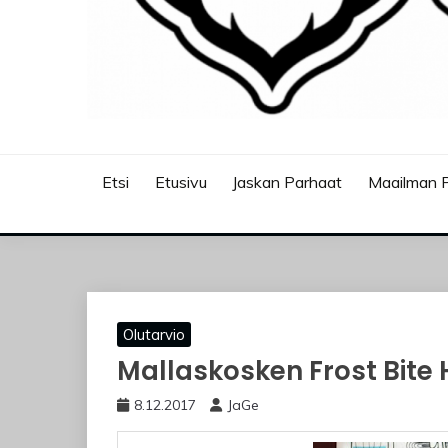
JASKANKALJAT
Etsi
Etusivu
Jaskan Parhaat
Maailman P
Olutarvio
Mallaskosken Frost Bite
8.12.2017
JaGe