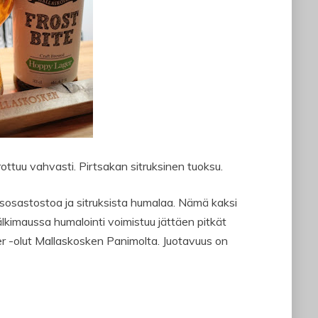
ttuu vahvasti. Pirtsakan sitruksinen tuoksu.
sastostoa ja sitruksista humalaa. Nämä kaksi
lkimaussa humalointi voimistuu jättäen pitkät
er -olut Mallaskosken Panimolta. Juotavuus on