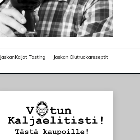
JaskanKaljat Tasting
Jaskan Olutruokareseptit