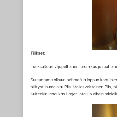
Fiilikset
:
Tuoksultaan viljapeltoinen, aromikas ja ruohoi
Suutuntuma alkuun pehmeä ja loppua kohti hiem
hillitysti humaloitu Pils. Mallasvoittoinen Pils, 
Kuitenkin laadukas Lager, jota juo oikein miele