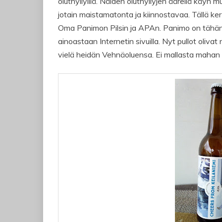
oluthyllyillä. Näiden oluthyllyjen äärellä käyn 
jotain maistamatonta ja kiinnostavaa. Tällä kert
Oma Panimon Pilsin ja APAn. Panimo on tähän m
ainoastaan Internetin sivuilla. Nyt pullot oliva
vielä heidän Vehnäoluensa. Ei mallasta mahan tä