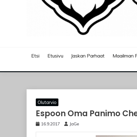
JASKANKALJAT
Etsi
Etusivu
Jaskan Parhaat
Maailman P
Olutarvio
Espoon Oma Panimo Chee
16.9.2017
JaGe