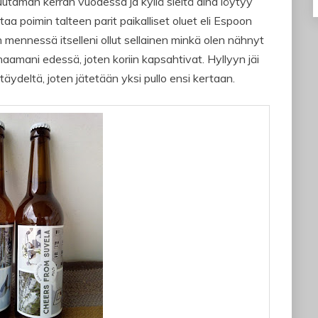
muutaman kerran vuodessa ja kyllä sieltä aina löytyy
aa poimin talteen parit paikalliset oluet eli Espoon
ennessä itselleni ollut sellainen minkä olen nähnyt
t naamani edessä, joten koriin kapsahtivat. Hyllyyn jäi
ydeltä, joten jätetään yksi pullo ensi kertaan.