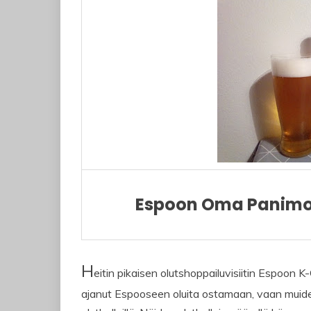
Espoon Oma Panimo 
H
eitin pikaisen olutshoppailuvisiitin Espoon 
ajanut Espooseen oluita ostamaan, vaan muiden 