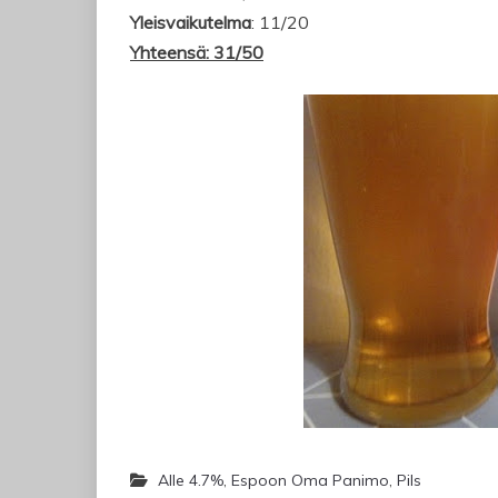
Yleisvaikutelma
: 11/20
Yhteensä: 31/50
Alle 4.7%
,
Espoon Oma Panimo
,
Pils