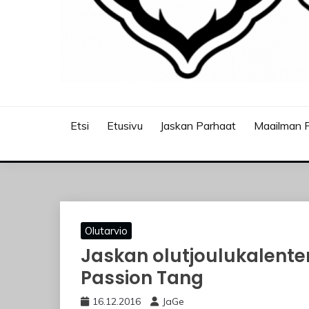
JASKANKALJAT
Etsi
Etusivu
Jaskan Parhaat
Maailman P
Olutarvio
Jaskan olutjoulukalenteri
Passion Tang
16.12.2016
JaGe