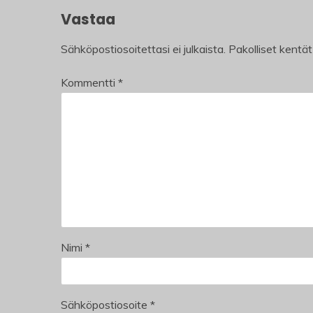
Vastaa
Sähköpostiosoitettasi ei julkaista.
Pakolliset kentä
Kommentti
*
Nimi
*
Sähköpostiosoite
*