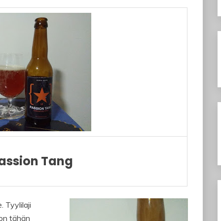
Passion Tang
 Tyylilaji
 on tähän