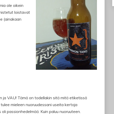
mia ole oikein
mistetut loistavat
le (ainakaan
 ja VAU! Tämä on todellakin sitä mitä etiketissä
 tulee mieleen nuoruudessani useita kertoja
ös oli passionhedelmää. Kuin paluu nuoruuteen.