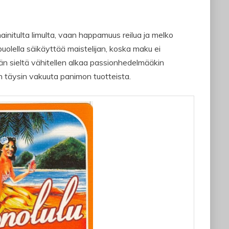
ainitulta limulta, vaan happamuus reilua ja melko
olella säikäyttää maistelijan, koska maku ei
än sieltä vähitellen alkaa passionhedelmääkin
än täysin vakuuta panimon tuotteista.