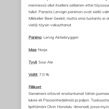
mennessä ollut itselleni sellainen ettei täysosu
tullut. Parasta Lervigin panimon ovat siellä val
Mikkeller Beer Geekit, mutta oma tuotanto ei o
vielä) täysin vakuuttanut.
Panimo
: Lervig Aktiebryggeri
Maa
: Norja
Tyyli
: Sour Ale
Voltit
: 7,0 %
Fiilikset
:
Sieraimeni ottavat ensituntumat tähän juomaan
lukee eli Passionhedelmää ja paljon. Tuoksusta
lipittämäni Olvin Honolulu –limonadi, jossa my