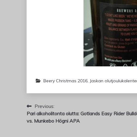
Beery Christmas 2016
,
Jaskan olutjoulukalente
Artikkelien
Previous:
Pari alkoholitonta olutta: Gotlands Easy Rider Bull
selaus
vs. Munkebo Högni APA