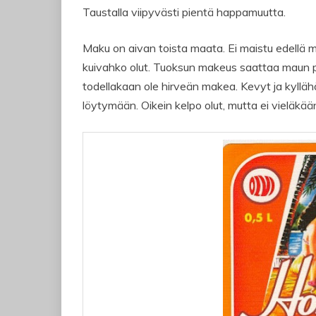
Taustalla viipyvästi pientä happamuutta.
Maku on aivan toista maata. Ei maistu edellä m
kuivahko olut. Tuoksun makeus saattaa maun pu
todellakaan ole hirveän makea. Kevyt ja kylläh
löytymään. Oikein kelpo olut, mutta ei vieläkä