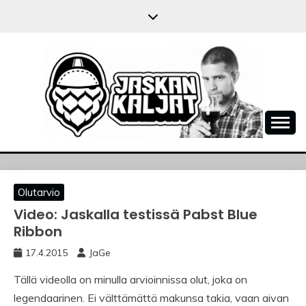
Skip
to
content
JASKANKALJAT
Olutarvio
Video: Jaskalla testissä Pabst Blue
Ribbon
17.4.2015
JaGe
Tällä videolla on minulla arvioinnissa olut, joka on
legendaarinen. Ei välttämättä makunsa takia, vaan aivan