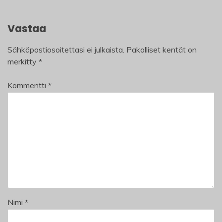
Vastaa
Sähköpostiosoitettasi ei julkaista.
Pakolliset kentät on
merkitty
*
Kommentti
*
Nimi
*