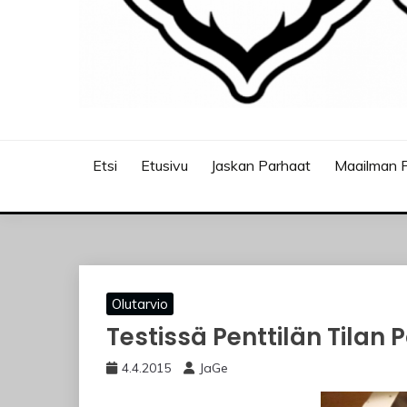
JASKANKALJAT
Etsi
Etusivu
Jaskan Parhaat
Maailman P
Olutarvio
Testissä Penttilän Tilan
4.4.2015
JaGe