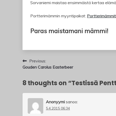
Sorvaniemi maistaa ensimmäistä kertaa elä
Portterimämmin myyntipaikat:
Portterimämmit 
Paras maistamani mämmi!
Artikkelien
Previous:
Gouden Carolus Easterbeer
selaus
8 thoughts on “
Testissä Pent
Anonyymi
sanoo:
5.4.2015 06:34