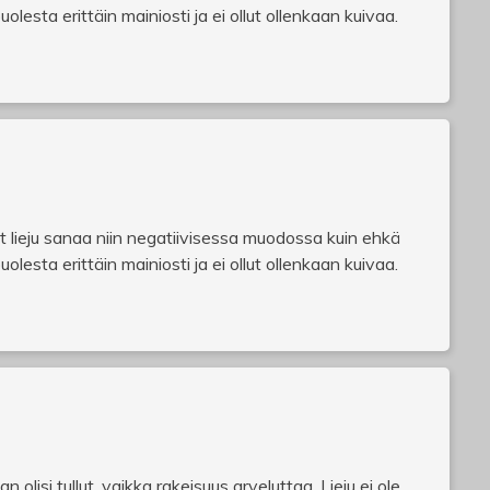
lesta erittäin mainiosti ja ei ollut ollenkaan kuivaa.
t lieju sanaa niin negatiivisessa muodossa kuin ehkä
lesta erittäin mainiosti ja ei ollut ollenkaan kuivaa.
olisi tullut, vaikka rakeisuus arveluttaa. Lieju ei ole