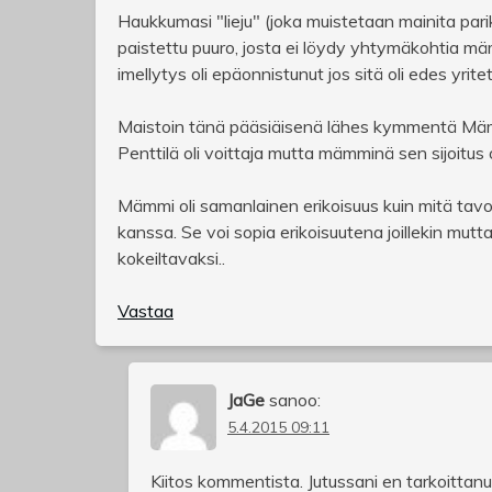
Haukkumasi "lieju" (joka muistetaan mainita pari
paistettu puuro, josta ei löydy yhtymäkohtia mäm
imellytys oli epäonnistunut jos sitä oli edes yritet
Maistoin tänä pääsiäisenä lähes kymmentä Mäm
Penttilä oli voittaja mutta mämminä sen sijoitus o
Mämmi oli samanlainen erikoisuus kuin mitä tavo
kanssa. Se voi sopia erikoisuutena joillekin mut
kokeiltavaksi..
Vastaa
JaGe
sanoo:
5.4.2015 09:11
Kiitos kommentista. Jutussani en tarkoittanu