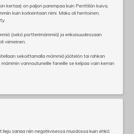
kin kertaa) on paljon parempaa kuin Penttilän kuiva,
miin kuin korkeintaan nimi. Maku oli hentoinen,
ty.
miä (sekä portterimämmiä) ja erikoisuudessaan
li viimeinen.
itellaan sekoittamalla mämmiä jäätelön tai rahkan
ta mämmin vannoutuneille faneille se kelpaa vain kerran
t lieju sanaa niin negatiivisessa muodossa kuin ehkä