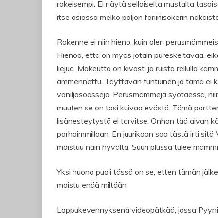
rakeisempi. Ei näytä sellaiselta mustalta tasaise
itse asiassa melko paljon fariinisokerin näköist
Rakenne ei niin hieno, kuin olen perusmämmeis
Hienoa, että on myös jotain pureskeltavaa, ei
liejua. Makeutta on kivasti ja ruista reilulla kä
ammennettu. Täyttävän tuntuinen ja tämä ei ka
vaniljasoosseja. Perusmämmejä syötäessä, nii
muuten se on tosi kuivaa evästä. Tämä port
lisänesteytystä ei tarvitse. Onhan tää aivan
parhaimmillaan. En juurikaan saa tästä irti sit
maistuu näin hyvältä. Suuri plussa tulee mämm
Yksi huono puoli tässä on se, etten tämän jäl
maistu enää miltään.
Loppukevennyksenä videopätkää, jossa Pyynik