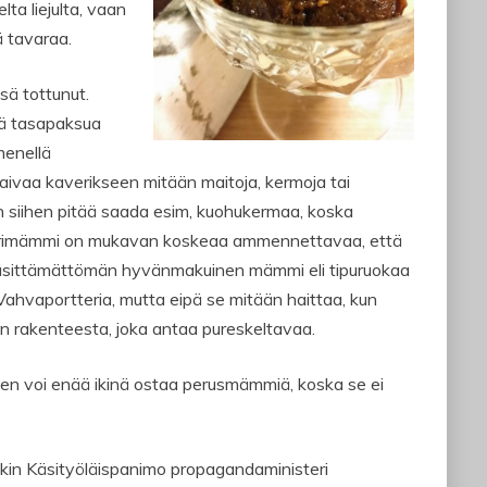
lta liejulta, vaan
ä tavaraa.
sä tottunut.
kä tasapaksua
mmenellä
ivaa kaverikseen mitään maitoja, kermoja tai
n siihen pitää saada esim, kuohukermaa, koska
terimämmi on mukavan koskeaa ammennettavaa, että
 käsittämättömän hyvänmakuinen mämmi eli tipuruokaa
ä Vahvaportteria, mutta eipä se mitään haittaa, kun
in rakenteesta, joka antaa pureskeltavaa.
keen voi enää ikinä ostaa perusmämmiä, koska se ei
in Käsityöläispanimo propagandaministeri