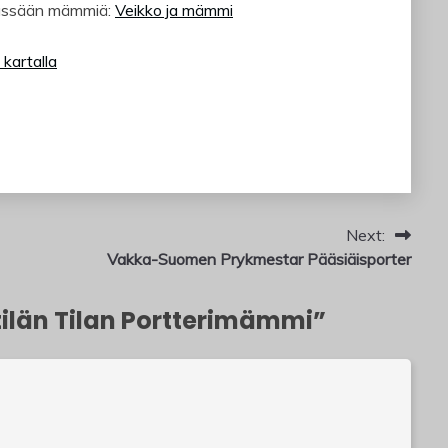
mässään mämmiä:
Veikko ja mämmi
kartalla
Next:
Vakka-Suomen Prykmestar Pääsiäisporter
tilän Tilan Portterimämmi
”