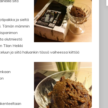
ineilla sitä
tipaikka ja sieltä
mi. Tämän mämmin
äispanimon
sta olutmiestä
 Tilan Heikki
eluun ja siitä haluankin tässä vaiheessa kiittää
enkaan
on
akenteeltaan