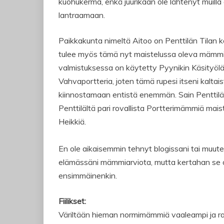
kuohukerma, enkä juurikaan ole lähtenyt muilla a
lantraamaan.
Paikkakunta nimeltä Aitoo on Penttilän Tilan ko
tulee myös tämä nyt maistelussa oleva mäm
valmistuksessa on käytetty Pyynikin Käsityöl
Vahvaportteria, joten tämä rupesi itseni kaltai
kiinnostamaan entistä enemmän. Sain Penttilän
Penttilältä pari rovallista Portterimämmiä maist
Heikkiä.
En ole aikaisemmin tehnyt blogissani tai muut
elämässäni mämmiarviota, mutta kertahan se 
ensimmäinenkin.
Fiilikset:
Väriltään hieman normimämmiä vaaleampi ja r