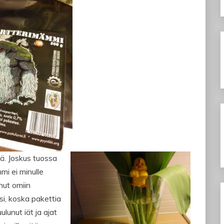
ä. Joskus tuossa
mi ei minulle
nut omiin
i, koska pakettia
lunut iät ja ajat