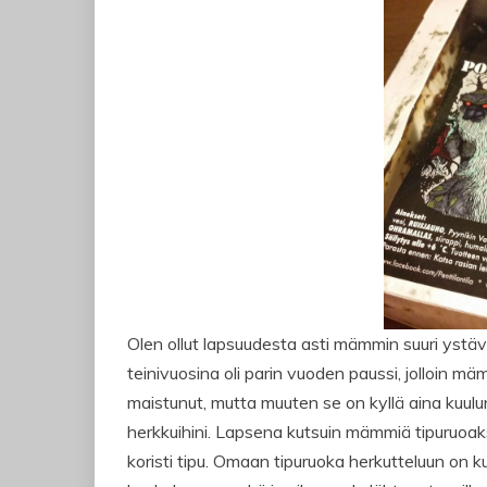
Olen ollut lapsuudesta asti mämmin suuri ystäv
teinivuosina oli parin vuoden paussi, jolloin mäm
maistunut, mutta muuten se on kyllä aina kuulu
herkkuihini. Lapsena kutsuin mämmiä tipuruoaks
koristi tipu. Omaan tipuruoka herkutteluun on kuu