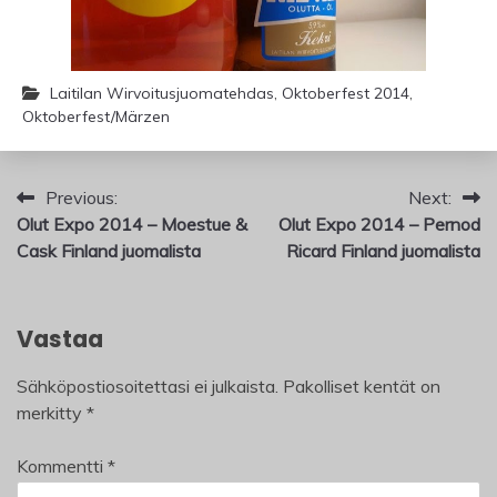
Laitilan Wirvoitusjuomatehdas
,
Oktoberfest 2014
,
Oktoberfest/Märzen
Artikkelien
Previous:
Next:
Olut Expo 2014 – Moestue &
Olut Expo 2014 – Pernod
selaus
Cask Finland juomalista
Ricard Finland juomalista
Vastaa
Sähköpostiosoitettasi ei julkaista.
Pakolliset kentät on
merkitty
*
Kommentti
*