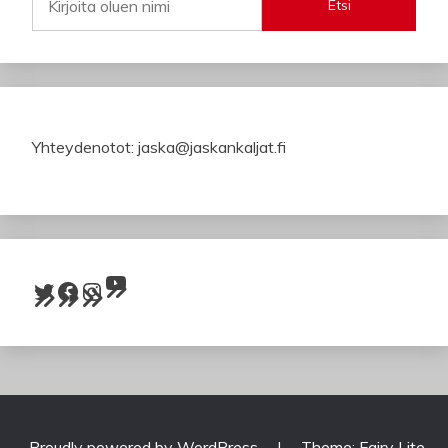
Etsi
Yhteydenotot: jaska@jaskankaljat.fi
YouTube
Twitter
Facebook
Instagram
Proudly powered by WordPress
|
Theme: Fairy Lite