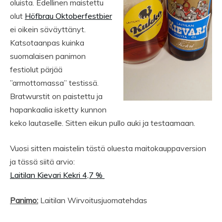
oluista. Edellinen maistettu
olut
Höfbrau Oktoberfestbier
ei oikein säväyttänyt.
Katsotaanpas kuinka
suomalaisen panimon
festiolut pärjää
”armottomassa” testissä.
Bratwurstit on paistettu ja
hapankaalia isketty kunnon
keko lautaselle. Sitten eikun pullo auki ja testaamaan.
Vuosi sitten maistelin tästä oluesta maitokauppaversion
ja tässä siitä arvio:
Laitilan Kievari Kekri 4,7 %
Panimo:
Laitilan Wirvoitusjuomatehdas