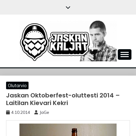
Skip
to
content
JASKANKALJAT
Olutarvio
Jaskan Oktoberfest-oluttesti 2014 –
Laitilan Kievari Kekri
4.10.2014
JaGe