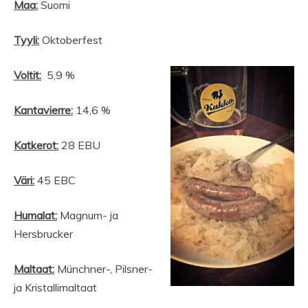
Maa:
Suomi
Tyyli:
Oktoberfest
Voltit:
5,9 %
Kantavierre:
14,6 %
Katkerot:
28 EBU
Väri:
45 EBC
Humalat:
Magnum- ja
Hersbrucker
Maltaat:
Münchner-, Pilsner-
ja Kristallimaltaat