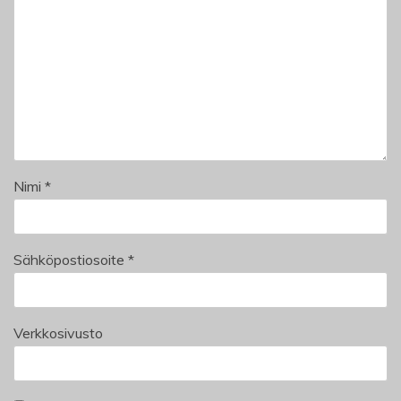
Nimi
*
Sähköpostiosoite
*
Verkkosivusto