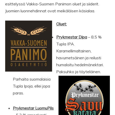
esittelyssä Vakka-Suomen Panimon oluet ja siiderit.
Juomien luonnehdinnat ovat meikäläisen käsialaa.
Oluet:
Prykmestar Dipa
– 8,5 %
Tupla IPA.
Karamellimaltainen,
havumetsäinen ja reilusti
humaloitu hedelmänektari.
Paksuhko ja täyteläinen.
Parhaita suomalaisia
Tupla Ipoja, ellei jopa
paras.
Prykmestar LuomuPils