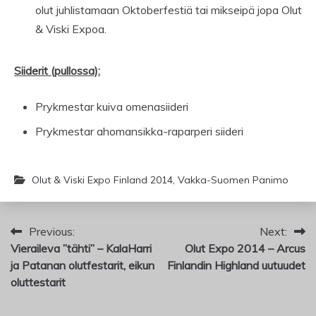
olut juhlistamaan Oktoberfestiä tai mikseipä jopa Olut
& Viski Expoa.
Siiderit (pullossa):
Prykmestar kuiva omenasiideri
Prykmestar ahomansikka-raparperi siideri
Olut & Viski Expo Finland 2014
,
Vakka-Suomen Panimo
Artikkelien
Previous:
Next:
Vieraileva ”tähti” – KalaHarri
Olut Expo 2014 – Arcus
selaus
ja Patanan olutfestarit, eikun
Finlandin Highland uutuudet
oluttestarit