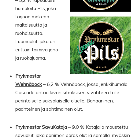
– 5,2 % rapsakasti
humaloitu Pils, joka
tarjoaa makeaa
maltaisuutta ja
ruohoisuutta.
Luomuolut, joka on
erittäin toimiva jano-
ja ruokajuoma.
Prykmestar
Wehnäbock
– 6,2 % Vehnäbock, jossa jenkkihumala
Cascade antaa kivan sitruksisen vivahteen tälle
perinteiselle saksalaiselle oluelle. Banaaninen,
paahteinen ja sahtimainen olut.
Prykmestar SavuKataja
– 9,0 % Katajalla maustettu
savuolut, joka panimon paras olut ja samalla, myöskin