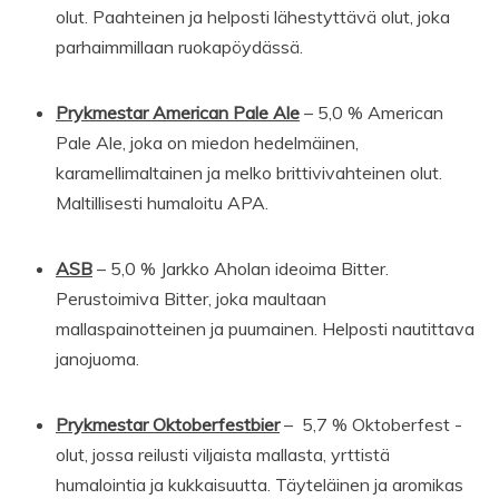
olut. Paahteinen ja helposti lähestyttävä olut, joka
parhaimmillaan ruokapöydässä.
Prykmestar American Pale Ale
– 5,0 % American
Pale Ale, joka on miedon hedelmäinen,
karamellimaltainen ja melko brittivivahteinen olut.
Maltillisesti humaloitu APA.
ASB
– 5,0 % Jarkko Aholan ideoima Bitter.
Perustoimiva Bitter, joka maultaan
mallaspainotteinen ja puumainen. Helposti nautittava
janojuoma.
Prykmestar Oktoberfestbier
– 5,7 % Oktoberfest -
olut, jossa reilusti viljaista mallasta, yrttistä
humalointia ja kukkaisuutta. Täyteläinen ja aromikas