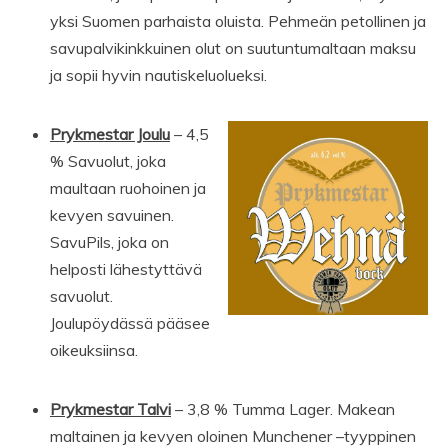
yksi Suomen parhaista oluista. Pehmeän petollinen ja
savupalvikinkkuinen olut on suutuntumaltaan maksu
ja sopii hyvin nautiskeluolueksi.
Prykmestar Joulu
– 4,5
% Savuolut, joka
maultaan ruohoinen ja
kevyen savuinen.
SavuPils, joka on
helposti lähestyttävä
savuolut.
Joulupöydässä pääsee
oikeuksiinsa.
Prykmestar Talvi
– 3,8 % Tumma Lager. Makean
maltainen ja kevyen oloinen Munchener –tyyppinen