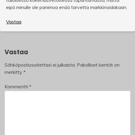
tälläisessä kokemusvetoisessa tapahtumassa, mutta
eipä minulle ole panimoa enää tarvetta markkinoidakaan.
Vastaa
Vastaa
Sähköpostiosoitettasi ei julkaista.
Pakolliset kentät on
merkitty
*
Kommentti
*