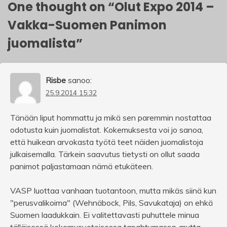
One thought on “
Olut Expo 2014 –
Vakka-Suomen Panimon
juomalista
”
Risbe
sanoo:
25.9.2014 15:32
Tänään liput hommattu ja mikä sen paremmin nostattaa
odotusta kuin juomalistat. Kokemuksesta voi jo sanoa,
että huikean arvokasta työtä teet näiden juomalistoja
julkaisemalla. Tärkein saavutus tietysti on ollut saada
panimot paljastamaan nämä etukäteen.
VASP luottaa vanhaan tuotantoon, mutta mikäs siinä kun
"perusvalikoima" (Wehnäbock, Pils, Savukataja) on ehkä
Suomen laadukkain. Ei valitettavasti puhuttele minua