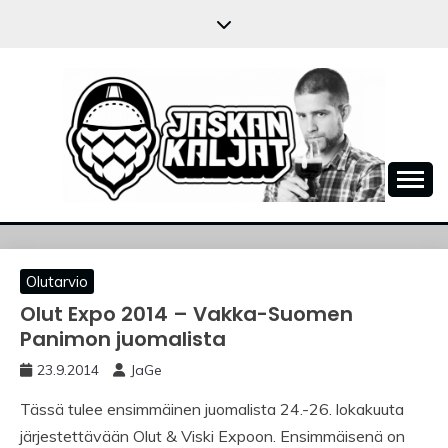
Skip
to
content
JASKANKALJAT
Olutarvio
Olut Expo 2014 – Vakka-Suomen
Panimon juomalista
23.9.2014
JaGe
Tässä tulee ensimmäinen juomalista 24.-26. lokakuuta
järjestettävään Olut & Viski Expoon. Ensimmäisenä on