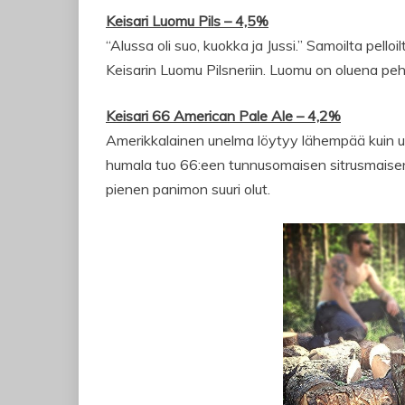
Keisari Luomu Pils – 4,5%
“Alussa oli suo, kuokka ja Jussi.” Samoilta pell
Keisarin Luomu Pilsneriin. Luomu on oluena pehm
Keisari 66 American Pale Ale – 4,2%
Amerikkalainen unelma löytyy lähempää kuin u
humala tuo 66:een tunnusomaisen sitrusmaisen 
pienen panimon suuri olut.