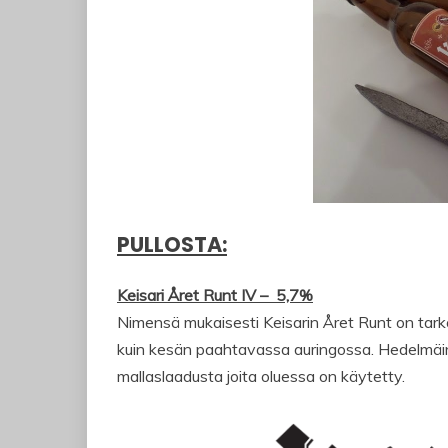
PULLOSTA:
Keisari Året Runt IV – 5,7%
Nimensä mukaisesti Keisarin Året Runt on tarkoi
kuin kesän paahtavassa auringossa. Hedelmäin
mallaslaadusta joita oluessa on käytetty.