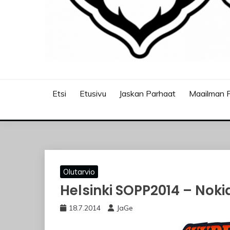
JASKANKALJAT
Etsi
Etusivu
Jaskan Parhaat
Maailman P
Olutarvio
Helsinki SOPP2014 – Nok
18.7.2014
JaGe