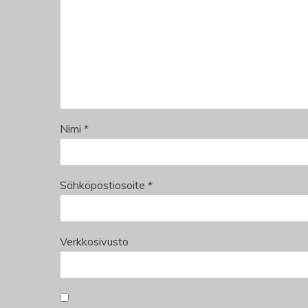
Nimi
*
Sähköpostiosoite
*
Verkkosivusto