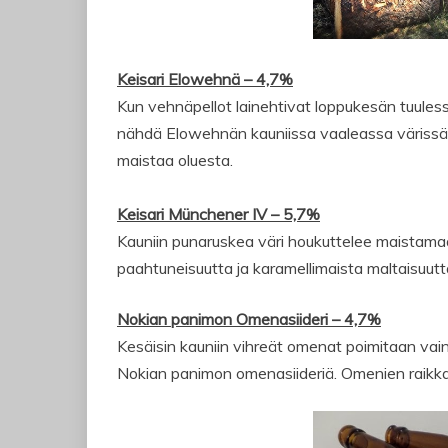
Keisari Elowehnä – 4,7%
Kun vehnäpellot lainehtivat loppukesän tuulessa
nähdä Elowehnän kauniissa vaaleassa värissä.
maistaa oluesta.
Keisari Münchener IV – 5,7%
Kauniin punaruskea väri houkuttelee maistama
paahtuneisuutta ja karamellimaista maltaisuutt
Nokian panimon Omenasiideri – 4,7%
Kesäisin kauniin vihreät omenat poimitaan vain
Nokian panimon omenasiideriä. Omenien raikkaus