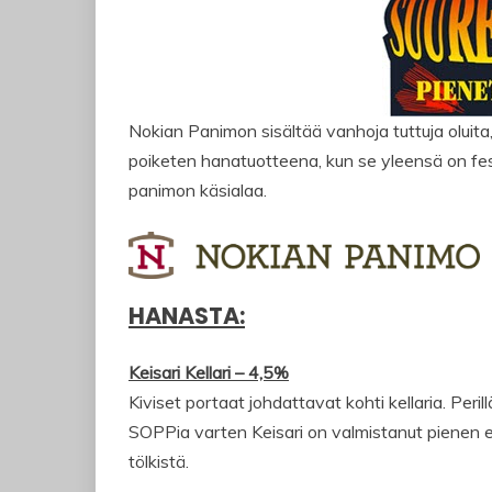
Nokian Panimon sisältää vanhoja tuttuja oluita, 
poiketen hanatuotteena, kun se yleensä on festa
panimon käsialaa.
HANASTA:
Keisari Kellari – 4,5%
Kiviset portaat johdattavat kohti kellaria. Pe
SOPPia varten Keisari on valmistanut pienen 
tölkistä.