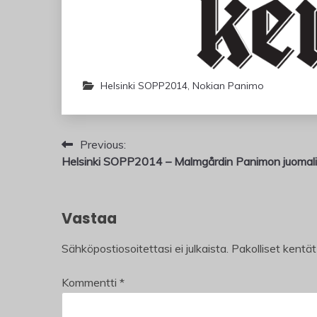
Helsinki SOPP2014
,
Nokian Panimo
Artikkelien
Previous:
Helsinki SOPP2014 – Malmgårdin Panimon juomali
selaus
Vastaa
Sähköpostiosoitettasi ei julkaista.
Pakolliset kentä
Kommentti
*