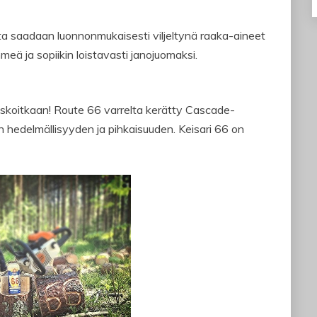
oilta saadaan luonnonmukaisesti viljeltynä raaka-aineet
eä ja sopiikin loistavasti janojuomaksi.
skoitkaan! Route 66 varrelta kerätty Cascade-
hedelmällisyyden ja pihkaisuuden. Keisari 66 on