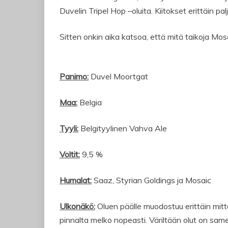
Duvelin Tripel Hop –oluita. Kiitokset erittäin palj
Sitten onkin aika katsoa, että mitä taikoja Mosa
Panimo:
Duvel Moortgat
Maa:
Belgia
Tyyli:
Belgityylinen Vahva Ale
Voltit:
9,5 %
Humalat:
Saaz, Styrian Goldings ja Mosaic
Ulkonäkö:
Oluen päälle muodostuu erittäin mit
pinnalta melko nopeasti. Väriltään olut on same