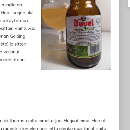
t minulla on
 Hop –sarjan olut
assa käytetään
osittain vaihtuvaa
yrian Golding
sta) ja sitten
 valinnut
ala lisätään
 olutharrastajalta nimeltä Joel Harjunheimo. Hän oli
a rupesikin kyselemään, että olenko maistanut näitä