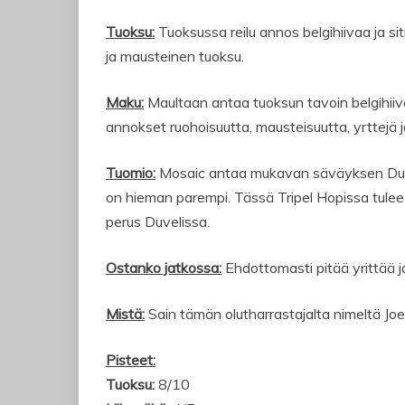
Tuoksu:
Tuoksussa reilu annos belgihiivaa ja si
ja mausteinen tuoksu.
Maku:
Maultaan antaa tuoksun tavoin belgihiiv
annokset ruohoisuutta, mausteisuutta, yrttejä 
Tuomio:
Mosaic antaa mukavan säväyksen Duvel
on hieman parempi. Tässä Tripel Hopissa tule
perus Duvelissa.
Ostanko jatkossa:
Ehdottomasti pitää yrittää j
Mistä:
Sain tämän olutharrastajalta nimeltä Joe
Pisteet:
Tuoksu:
8/10