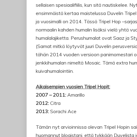
sellaisen spesiaalifiilis, kun sitä nautiskelee. Ny
ensimmäistä kertaa maistelussa Duvelin Tripel
ja vuosimalli on 2014. Tässä Tripel Hop –sarj
normaalin kahden humalin lisäksi vielä yhtä vu
humalalajiketta. Perushumalat ovat Saaz ja St
(Samat mitkä löytyvät juuri Duvelin perusversio
tähän 2014 vuoden versioon panimomestari on
jenkkihumalan nimeltä Mosaic. Tämä extra hum
kuivahumalointiin.
Aikaisempien vuosien Tripel Hopit:
2007 – 2011:
Amarillo
2012:
Citra
2013:
Sorachi Ace
Tämän nyt arvioinnissa olevan Tripel Hopin sain
huomannut blogistani, että tykkään Duvelista j