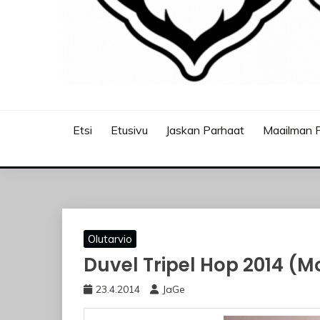
JASKANKALJAT
Etsi
Etusivu
Jaskan Parhaat
Maailman P
Olutarvio
Duvel Tripel Hop 2014 (M
23.4.2014
JaGe