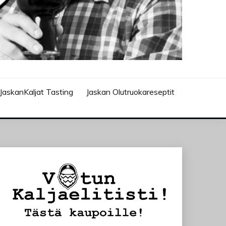
JaskanKaljat Tasting
Jaskan Olutruokareseptit