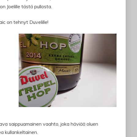
on Joelille tästä pullosta.
ic on tehnyt Duvelille!
tava saippuamainen vaahto, joka häviää oluen
a kullankeltainen.