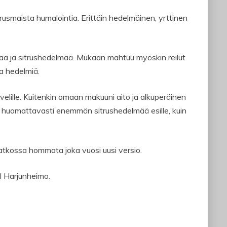
trusmaista humalointia. Erittäin hedelmäinen, yrttinen
aa ja sitrushedelmää. Mukaan mahtuu myöskin reilut
ja hedelmiä.
ille. Kuitenkin omaan makuuni aito ja alkuperäinen
e huomattavasti enemmän sitrushedelmää esille, kuin
atkossa hommata joka vuosi uusi versio.
l Harjunheimo.