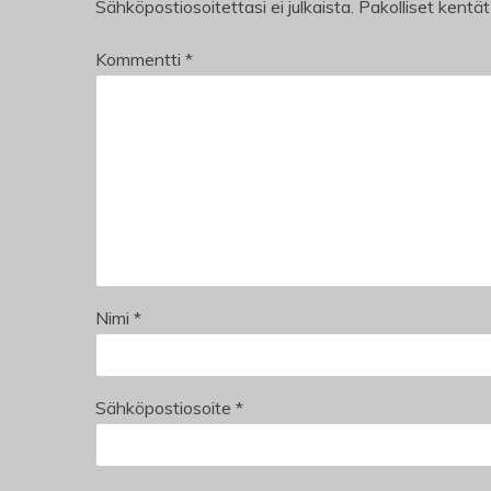
Sähköpostiosoitettasi ei julkaista.
Pakolliset kentä
Kommentti
*
Nimi
*
Sähköpostiosoite
*