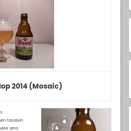
Hop 2014 (Mosaic)
an
ien tasaisin
tulee aina