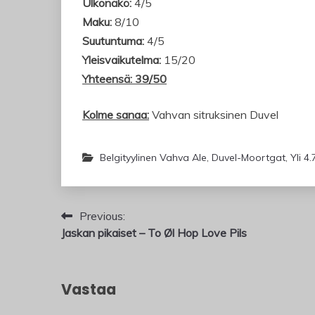
Ulkonäkö:
4/5
Maku:
8/10
Suutuntuma:
4/5
Yleisvaikutelma:
15/20
Yhteensä: 39/50
Kolme sanaa:
Vahvan sitruksinen Duvel
Belgityylinen Vahva Ale
,
Duvel-Moortgat
,
Yli 4
Artikkelien
Previous:
Jaskan pikaiset – To Øl Hop Love Pils
selaus
Vastaa