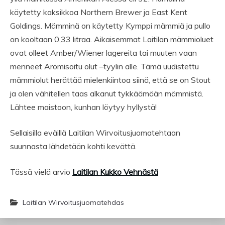
käytetty kaksikkoa Northern Brewer ja East Kent
Goldings. Mämminä on käytetty Kymppi mämmiä ja pullo
on kooltaan 0,33 litraa. Aikaisemmat Laitilan mämmioluet
ovat olleet Amber/Wiener lagereita tai muuten vaan
menneet Aromisoitu olut –tyylin alle. Tämä uudistettu
mämmiolut herättää mielenkiintoa siinä, että se on Stout
ja olen vähitellen taas alkanut tykkäämään mämmistä.
Lähtee maistoon, kunhan löytyy hyllystä!
Sellaisilla eväillä Laitilan Wirvoitusjuomatehtaan
suunnasta lähdetään kohti kevättä.
Tässä vielä arvio
Laitilan Kukko Vehnästä
Laitilan Wirvoitusjuomatehdas