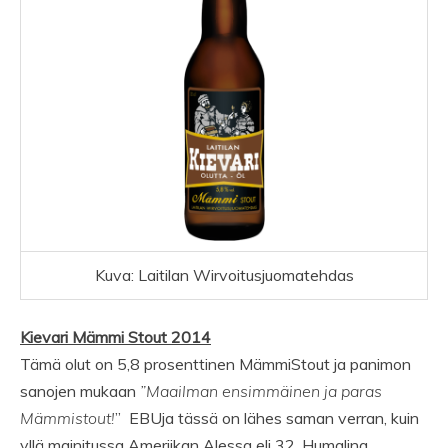
Kuva: Laitilan Wirvoitusjuomatehdas
Kievari Mämmi Stout 2014
Tämä olut on 5,8 prosenttinen MämmiStout ja panimon
sanojen mukaan
”Maailman ensimmäinen ja paras
Mämmistout!
” EBUja tässä on lähes saman verran, kuin
yllä mainitussa Ameriikan Alessa eli 32. Humalina