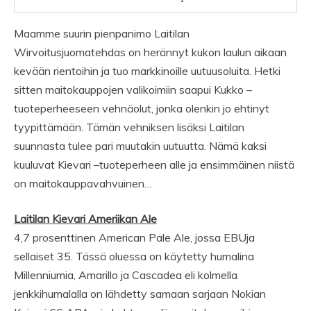
Maamme suurin pienpanimo Laitilan
Wirvoitusjuomatehdas on herännyt kukon laulun aikaan
kevään rientoihin ja tuo markkinoille uutuusoluita. Hetki
sitten maitokauppojen valikoimiin saapui Kukko –
tuoteperheeseen vehnäolut, jonka olenkin jo ehtinyt
tyypittämään. Tämän vehniksen lisäksi Laitilan
suunnasta tulee pari muutakin uutuutta. Nämä kaksi
kuuluvat Kievari –tuoteperheen alle ja ensimmäinen niistä
on maitokauppavahvuinen…
Laitilan Kievari Ameriikan Ale
4,7 prosenttinen American Pale Ale, jossa EBUja
sellaiset 35. Tässä oluessa on käytetty humalina
Millenniumia, Amarillo ja Cascadea eli kolmella
jenkkihumalalla on lähdetty samaan sarjaan Nokian