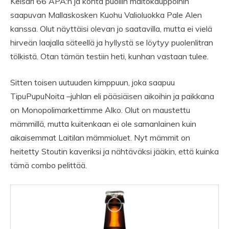
Keisari 66 APA:n ja kohta puoliin maitokauppoihin
saapuvan Mallaskosken Kuohu Valioluokka Pale Alen
kanssa. Olut näyttäisi olevan jo saatavilla, mutta ei vielä
hirveän laajalla säteellä ja hyllystä se löytyy puolenlitran
tölkistä. Otan tämän testiin heti, kunhan vastaan tulee.
Sitten toisen uutuuden kimppuun, joka saapuu
TipuPupuNoita –juhlan eli pääsiäisen aikoihin ja paikkana
on Monopolimarkettimme Alko. Olut on maustettu
mämmillä, mutta kuitenkaan ei ole samanlainen kuin
aikaisemmat Laitilan mämmioluet. Nyt mämmit on
heitetty Stoutin kaveriksi ja nähtäväksi jääkin, että kuinka
tämä combo pelittää.