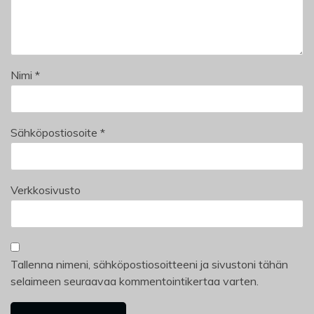
Nimi
*
Sähköpostiosoite
*
Verkkosivusto
Tallenna nimeni, sähköpostiosoitteeni ja sivustoni tähän
selaimeen seuraavaa kommentointikertaa varten.