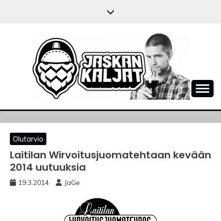
Skip
to
content
JASKANKALJAT
Olutarvio
Laitilan Wirvoitusjuomatehtaan kevään
2014 uutuuksia
19.3.2014
JaGe