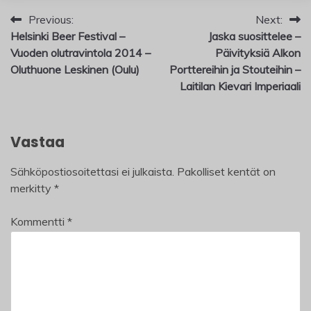
Artikkelien
Previous:
Next:
Helsinki Beer Festival –
Jaska suosittelee –
selaus
Vuoden olutravintola 2014 –
Päivityksiä Alkon
Oluthuone Leskinen (Oulu)
Porttereihin ja Stouteihin –
Laitilan Kievari Imperiaali
Vastaa
Sähköpostiosoitettasi ei julkaista.
Pakolliset kentät on
merkitty
*
Kommentti
*