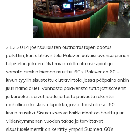
21.3.2014 joensuulaisten olutharrastajien odotus
palkittiin, kun olutravintola Palaveri aukaisi ovensa pienen
hiljaiselon jälkeen. Nyt ravintolalla oli uusi sijainti ja
samalla nimikin hieman muuttui. 60’s Palaver on 60 –
luvun tyyliin sisustettu olutravintola, jossa pääpaino onkin
juuri nämä oluet. Vanhasta palaverista tutut jättiscreenit
ja karaoket saivat jäädä ja tästä paikasta rakentui
rauhallinen keskustelupaikka, jossa taustalla soi 60 –
luvun musiikki. Sisustuksessa kaikki ideat on haettu juuri
viidenkymmenen vuoden takaa ja tarvittavat
sisustuselementit on kerätty ympäri Suomea. 60’s