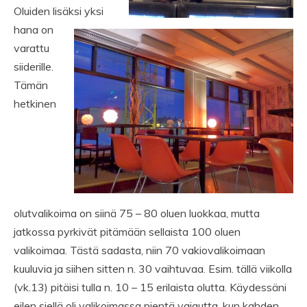
Oluiden lisäksi yksi
hana on
varattu
siiderille.
Tämän
hetkinen
olutvalikoima on siinä 75 – 80 oluen luokkaa, mutta
jatkossa pyrkivät pitämään sellaista 100 oluen
valikoimaa. Tästä sadasta, niin 70 vakiovalikoimaan
kuuluvia ja siihen sitten n. 30 vaihtuvaa. Esim. tällä viikolla
(vk.13) pitäisi tulla n. 10 – 15 erilaista olutta. Käydessäni
eilen siellä oli valikoimassa pientä vajautta, kun kahden