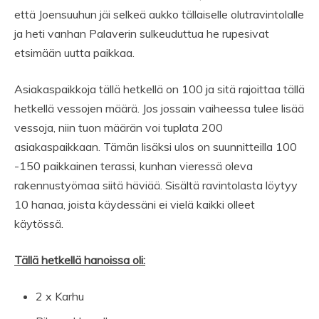
että Joensuuhun jäi selkeä aukko tällaiselle olutravintolalle
ja heti vanhan Palaverin sulkeuduttua he rupesivat
etsimään uutta paikkaa.
Asiakaspaikkoja tällä hetkellä on 100 ja sitä rajoittaa tällä
hetkellä vessojen määrä. Jos jossain vaiheessa tulee lisää
vessoja, niin tuon määrän voi tuplata 200
asiakaspaikkaan. Tämän lisäksi ulos on suunnitteilla 100
-150 paikkainen terassi, kunhan vieressä oleva
rakennustyömaa siitä häviää. Sisältä ravintolasta löytyy
10 hanaa, joista käydessäni ei vielä kaikki olleet
käytössä.
Tällä hetkellä hanoissa oli:
2 x Karhu