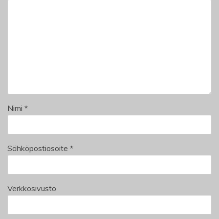
Nimi
*
Sähköpostiosoite
*
Verkkosivusto