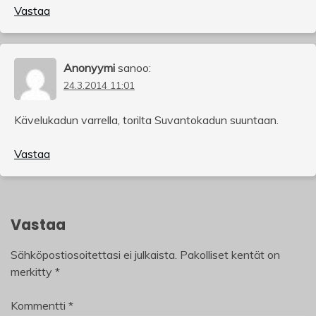
Vastaa
Anonyymi
sanoo:
24.3.2014 11:01
Kävelukadun varrella, torilta Suvantokadun suuntaan.
Vastaa
Vastaa
Sähköpostiosoitettasi ei julkaista.
Pakolliset kentät on
merkitty
*
Kommentti
*