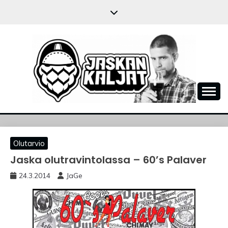
Skip
to
content
JASKANKALJAT
Olutarvio
Jaska olutravintolassa – 60’s Palaver
24.3.2014
JaGe