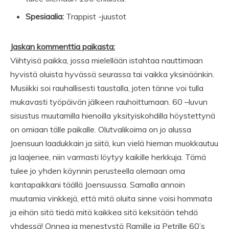
Spesiaalia:
Trappist -juustot
Jaskan kommenttia paikasta:
Viihtyisä paikka, jossa mielellään istahtaa nauttimaan
hyvistä oluista hyvässä seurassa tai vaikka yksinäänkin.
Musiikki soi rauhallisesti taustalla, joten tänne voi tulla
mukavasti työpäivän jälkeen rauhoittumaan. 60 –luvun
sisustus muutamilla hienoilla yksityiskohdilla höystettynä
on omiaan tälle paikalle. Olutvalikoima on jo alussa
Joensuun laadukkain ja siitä, kun vielä hieman muokkautuu
ja laajenee, niin varmasti löytyy kaikille herkkuja. Tämä
tulee jo yhden käynnin perusteella olemaan oma
kantapaikkani täällä Joensuussa. Samalla annoin
muutamia vinkkejä, että mitä oluita sinne voisi hommata
ja eihän sitä tiedä mitä kaikkea sitä keksitään tehdä
yhdessä! Onnea ja menestystä Ramille ja Petrille 60’s