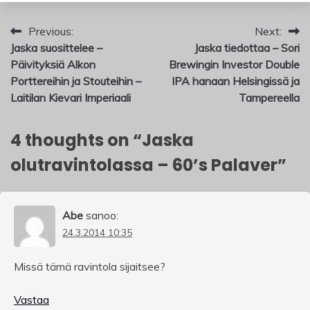
Artikkelien
Previous:
Next:
Jaska suosittelee –
Jaska tiedottaa – Sori
selaus
Päivityksiä Alkon
Brewingin Investor Double
Porttereihin ja Stouteihin –
IPA hanaan Helsingissä ja
Laitilan Kievari Imperiaali
Tampereella
4 thoughts on “
Jaska
olutravintolassa – 60’s Palaver
”
Abe
sanoo:
24.3.2014 10:35
Missä tämä ravintola sijaitsee?
Vastaa