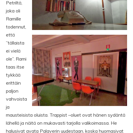
Petriltä,
joka oli
Ramille
todennut,
että
”tällaista
ei vielä
ole”. Rami
taas itse
tykkää
erittäin
paljon
vahvoista
ja
mausteisista oluista. Trappist –oluet ovat hänen sydäntä
lähellä ja näitä on mukavasti tarjolla valikoimassa. He
halusivat avata Palaverin uudestaan, koska huomasivat