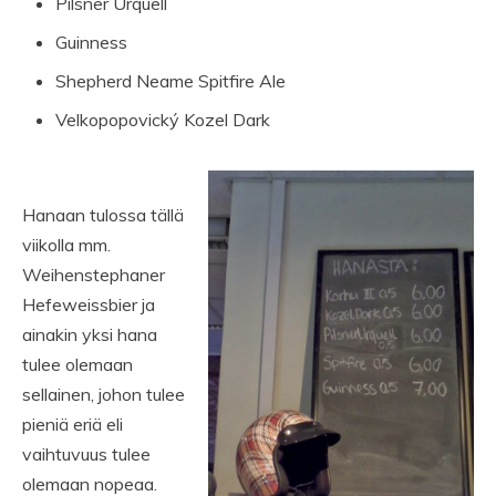
Pilsner Urquell
Guinness
Shepherd Neame Spitfire Ale
Velkopopovický Kozel Dark
Hanaan tulossa tällä
viikolla mm.
Weihenstephaner
Hefeweissbier ja
ainakin yksi hana
tulee olemaan
sellainen, johon tulee
pieniä eriä eli
vaihtuvuus tulee
olemaan nopeaa.