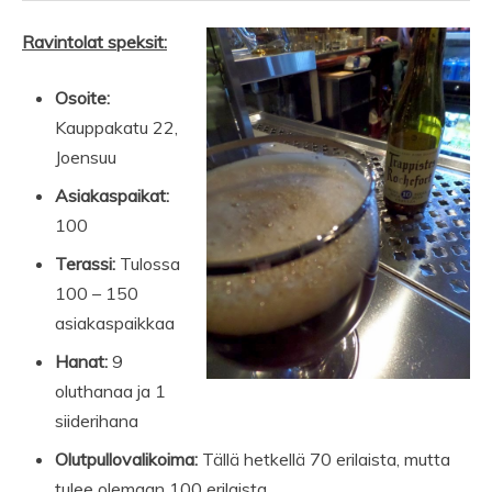
Ravintolat speksit:
Osoite:
Kauppakatu 22,
Joensuu
Asiakaspaikat:
100
Terassi:
Tulossa
100 – 150
asiakaspaikkaa
Hanat:
9
oluthanaa ja 1
siiderihana
Olutpullovalikoima:
Tällä hetkellä 70 erilaista, mutta
tulee olemaan 100 erilaista.