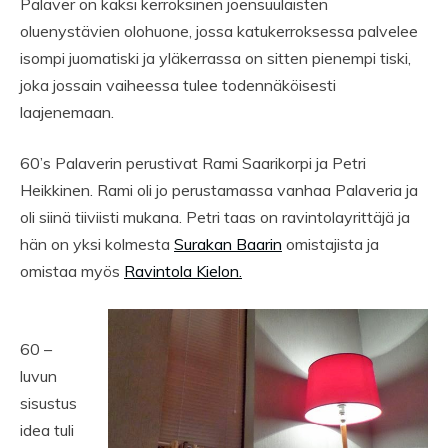
Palaver on kaksi kerroksinen joensuulaisten
oluenystävien olohuone, jossa katukerroksessa palvelee
isompi juomatiski ja yläkerrassa on sitten pienempi tiski,
joka jossain vaiheessa tulee todennäköisesti
laajenemaan.
60’s Palaverin perustivat Rami Saarikorpi ja Petri
Heikkinen. Rami oli jo perustamassa vanhaa Palaveria ja
oli siinä tiiviisti mukana. Petri taas on ravintolayrittäjä ja
hän on yksi kolmesta
Surakan Baarin
omistajista ja
omistaa myös
Ravintola Kielon.
60 –
luvun
sisustus
idea tuli