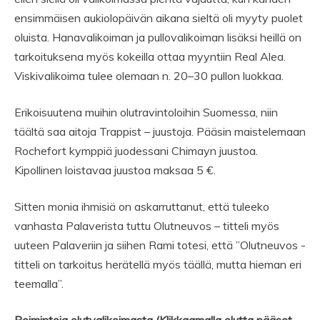
ensimmäisen aukiolopäivän aikana sieltä oli myyty puolet
oluista. Hanavalikoiman ja pullovalikoiman lisäksi heillä on
tarkoituksena myös kokeilla ottaa myyntiin Real Alea.
Viskivalikoima tulee olemaan n. 20–30 pullon luokkaa.
Erikoisuutena muihin olutravintoloihin Suomessa, niin
täältä saa aitoja Trappist – juustoja. Pääsin maistelemaan
Rochefort kymppiä juodessani Chimayn juustoa.
Kipollinen loistavaa juustoa maksaa 5 €.
Sitten monia ihmisiä on askarruttanut, että tuleeko
vanhasta Palaverista tuttu Olutneuvos – titteli myös
uuteen Palaveriin ja siihen Rami totesi, että ”Olutneuvos -
titteli on tarkoitus herätellä myös täällä, mutta hieman eri
teemalla”.
Poimintoja olutvalikoimasta (Klikkaamalla olutta pääset