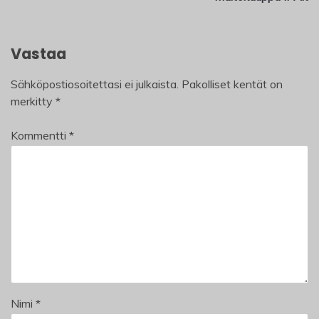
Vastaa
Sähköpostiosoitettasi ei julkaista.
Pakolliset kentät on
merkitty
*
Kommentti
*
Nimi
*