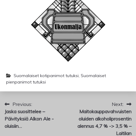
Suomalaiset kotipanimot tutuksi
,
Suomalaiset
pienpanimot tutuksi
Artikkelien
Previous:
Next:
Jaska suosittelee –
Maitokauppavahvuisten
selaus
Päivityksiä Alkon Ale -
oluiden alkoholiprosentin
oluisiin…
alennus 4,7 % -> 3,5 % –
Laitilan