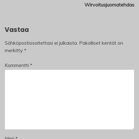
Wirvoitusjuomatehdas
Vastaa
Sähköpostiosoitettasi ei julkaista.
Pakolliset kentät on
merkitty
*
Kommentti
*
Nimi
*