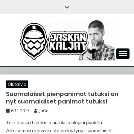
Skip
to
content
JASKANKALJAT
Olutarvio
Suomalaiset pienpanimot tutuksi on
nyt suomalaiset panimot tutuksi
6.11.2013
JaGe
Tein tuossa hieman muutoksia blogini puolella.
Aikaisemmin ylävalikosta on löytynyt suomalaiset