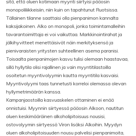
sitä, että oluen kotimaan myynti siirtyisi pääosin
monopoliliikkeisiin, niin kuin on tapahtunut Ruotsissa.
Tällainen tilanne saattaisi olla pienpanimon kannalta
kaksijakoinen. Alko on monopoli, jonka toimintamalleihin
tavarantoimittaja ei voi vaikuttaa. Markkinointirahat ja
jälkihyvitteet menettäisivät näin merkityksensä ja
pienivaraisten yritysten suhteellinen asema paranisi.
Toisaalta pienpanimojen kasvu tulisi olemaan haastavaa,
sillä hyllytila olisi rajallinen ja vain myyntitilastoilla
osoitetun myyntivolyymin kautta myyntitila kasvaisi.
Myyntivolyymi taas tunnetusti korreloi olemassa olevan
hyllymetrimäärän kanssa.
Kampanjaostoilla kasvuaskelen ottaminen ei enää
onnistuisi. Myynnin siirtyessä pääosin Alkoon, nautitun
oluen keskimääräinen alkoholipitoisuus nousisi,
ostovolyymin siirtyessä Viron lisäksi Alkoihin. Myydyn
oluen alkoholipitoisuuden nousu palvelisi pienpanimoita,