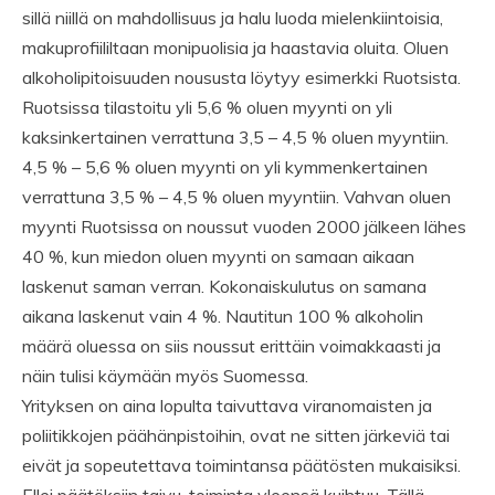
sillä niillä on mahdollisuus ja halu luoda mielenkiintoisia,
makuprofiililtaan monipuolisia ja haastavia oluita. Oluen
alkoholipitoisuuden noususta löytyy esimerkki Ruotsista.
Ruotsissa tilastoitu yli 5,6 % oluen myynti on yli
kaksinkertainen verrattuna 3,5 – 4,5 % oluen myyntiin.
4,5 % – 5,6 % oluen myynti on yli kymmenkertainen
verrattuna 3,5 % – 4,5 % oluen myyntiin. Vahvan oluen
myynti Ruotsissa on noussut vuoden 2000 jälkeen lähes
40 %, kun miedon oluen myynti on samaan aikaan
laskenut saman verran. Kokonaiskulutus on samana
aikana laskenut vain 4 %. Nautitun 100 % alkoholin
määrä oluessa on siis noussut erittäin voimakkaasti ja
näin tulisi käymään myös Suomessa.
Yrityksen on aina lopulta taivuttava viranomaisten ja
poliitikkojen päähänpistoihin, ovat ne sitten järkeviä tai
eivät ja sopeutettava toimintansa päätösten mukaisiksi.