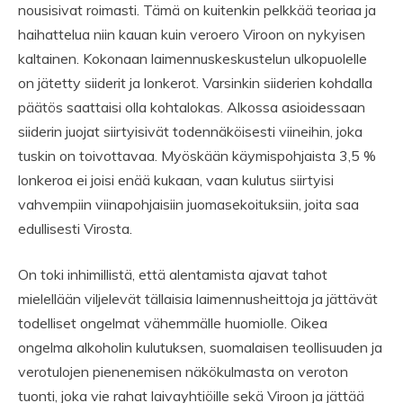
nousisivat roimasti. Tämä on kuitenkin pelkkää teoriaa ja
haihattelua niin kauan kuin veroero Viroon on nykyisen
kaltainen. Kokonaan laimennuskeskustelun ulkopuolelle
on jätetty siiderit ja lonkerot. Varsinkin siiderien kohdalla
päätös saattaisi olla kohtalokas. Alkossa asioidessaan
siiderin juojat siirtyisivät todennäköisesti viineihin, joka
tuskin on toivottavaa. Myöskään käymispohjaista 3,5 %
lonkeroa ei joisi enää kukaan, vaan kulutus siirtyisi
vahvempiin viinapohjaisiin juomasekoituksiin, joita saa
edullisesti Virosta.
On toki inhimillistä, että alentamista ajavat tahot
mielellään viljelevät tällaisia laimennusheittoja ja jättävät
todelliset ongelmat vähemmälle huomiolle. Oikea
ongelma alkoholin kulutuksen, suomalaisen teollisuuden ja
verotulojen pienenemisen näkökulmasta on veroton
tuonti, joka vie rahat laivayhtiöille sekä Viroon ja jättää