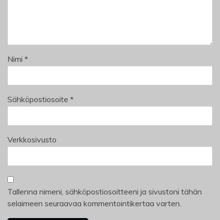
Nimi
*
Sähköpostiosoite
*
Verkkosivusto
Tallenna nimeni, sähköpostiosoitteeni ja sivustoni tähän
selaimeen seuraavaa kommentointikertaa varten.