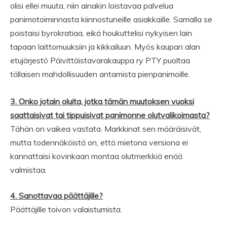
olisi ellei muuta, niin ainakin loistavaa palvelua
panimotoiminnasta kiinnostuneille asiakkaille. Samalla se
poistaisi byrokratiaa, eikä houkuttelisi nykyisen lain
tapaan laittomuuksiin ja kikkailuun. Myös kaupan alan
etujärjestö Päivittäistavarakauppa ry PTY puoltaa
tällaisen mahdollisuuden antamista pienpanimoille.
3. Onko jotain oluita, jotka tämän muutoksen vuoksi
saattaisivat tai tippuisivat panimonne olutvalikoimasta?
Tähän on vaikea vastata. Markkinat sen määräisivät,
mutta todennäköistä on, että mietona versiona ei
kannattaisi kovinkaan montaa olutmerkkiä enää
valmistaa.
4. Sanottavaa päättäjille?
Päättäjille toivon valaistumista.