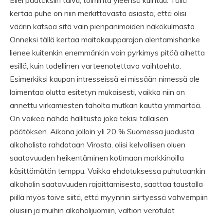
Ellei päätöksiin taivu, toiminta yleensä kuihtuu. Tällä
kertaa puhe on niin merkittävästä asiasta, että olisi
väärin katsoa sitä vain pienpanimoiden näkökulmasta.
Onneksi tällä kertaa maitokaupparajan alentamishanke
lienee kuitenkin enemmänkin vain pyrkimys pitää aihetta
esillä, kuin todellinen varteenotettava vaihtoehto.
Esimerkiksi kaupan intresseissä ei missään nimessä ole
laimentaa olutta esitetyn mukaisesti, vaikka niin on
annettu virkamiesten taholta mutkan kautta ymmärtää.
On vaikea nähdä hallitusta joka tekisi tällaisen
päätöksen. Aikana jolloin yli 20 % Suomessa juodusta
alkoholista rahdataan Virosta, olisi kelvollisen oluen
saatavuuden heikentäminen kotimaan markkinoilla
käsittämätön temppu. Vaikka ehdotuksessa puhutaankin
alkoholin saatavuuden rajoittamisesta, saattaa taustalla
piillä myös toive siitä, että myynnin siirtyessä vahvempiin
oluisiin ja muihin alkoholijuomiin, valtion verotulot