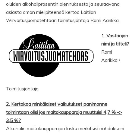
oluiden alkoholiprosentin alennuksesta ja seuraavana
asiasta oman mielipiteensä kertoo Laitilan
Wirvoitusjuomatehtaan toimitusjohtaja Rami Aarikka.
1. Vastaajan
nimi ja titteli?
Rami
Aarikka /
Toimitusjohtaja
2. Kertokaa minkälaiset vaikutukset panimonne
toimintaan olisi jos maitokaupparaja muuttuisi 4,7 % ->
3,5 %?
Alkoholin maitokaupparajan lasku merkitsisi nähdäkseni