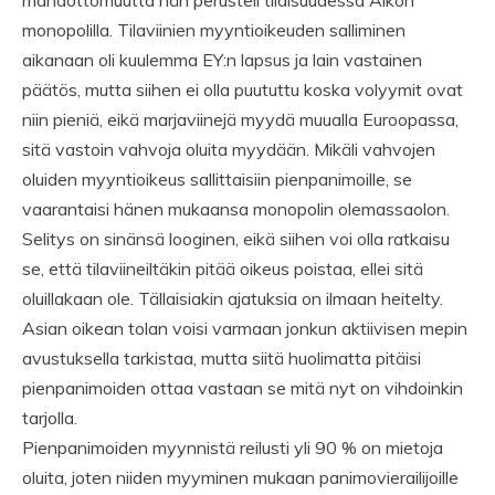
mahdottomuutta hän perusteli tilaisuudessa Alkon
monopolilla. Tilaviinien myyntioikeuden salliminen
aikanaan oli kuulemma EY:n lapsus ja lain vastainen
päätös, mutta siihen ei olla puututtu koska volyymit ovat
niin pieniä, eikä marjaviinejä myydä muualla Euroopassa,
sitä vastoin vahvoja oluita myydään. Mikäli vahvojen
oluiden myyntioikeus sallittaisiin pienpanimoille, se
vaarantaisi hänen mukaansa monopolin olemassaolon.
Selitys on sinänsä looginen, eikä siihen voi olla ratkaisu
se, että tilaviineiltäkin pitää oikeus poistaa, ellei sitä
oluillakaan ole. Tällaisiakin ajatuksia on ilmaan heitelty.
Asian oikean tolan voisi varmaan jonkun aktiivisen mepin
avustuksella tarkistaa, mutta siitä huolimatta pitäisi
pienpanimoiden ottaa vastaan se mitä nyt on vihdoinkin
tarjolla.
Pienpanimoiden myynnistä reilusti yli 90 % on mietoja
oluita, joten niiden myyminen mukaan panimovierailijoille