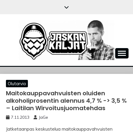
Skip
to
content
JASKANKALJAT
Olutarvio
Maitokauppavahvuisten oluiden
alkoholiprosentin alennus 4,7 % -> 3,5 %
– Laitilan Wirvoitusjuomatehdas
7.11.2013
JaGe
Jatketaanpas keskustelua maitokauppavahvuisten