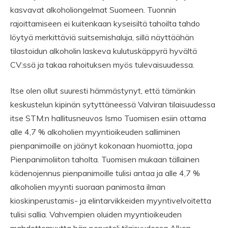
kasvavat alkoholiongelmat Suomeen. Tuonnin
rajoittamiseen ei kuitenkaan kyseisiltä tahoilta tahdo
löytyä merkittäviä suitsemishaluja, sillä näyttäähän
tilastoidun alkoholin laskeva kulutuskäppyrä hyvältä
CV:ssä ja takaa rahoituksen myös tulevaisuudessa.
Itse olen ollut suuresti hämmästynyt, että tämänkin
keskustelun kipinän sytyttäneessä Valviran tilaisuudessa
itse STM:n hallitusneuvos Ismo Tuomisen esiin ottama
alle 4,7 % alkoholien myyntioikeuden salliminen
pienpanimoille on jäänyt kokonaan huomiotta, jopa
Pienpanimoliiton taholta. Tuomisen mukaan tällainen
kädenojennus pienpanimoille tulisi antaa ja alle 4,7 %
alkoholien myynti suoraan panimosta ilman
kioskinperustamis- ja elintarvikkeiden myyntivelvoitetta
tulisi sallia. Vahvempien oluiden myyntioikeuden