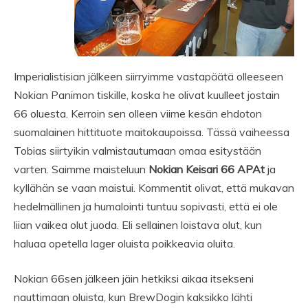
Imperialistisian jälkeen siirryimme vastapäätä olleeseen
Nokian Panimon tiskille, koska he olivat kuulleet jostain
66 oluesta. Kerroin sen olleen viime kesän ehdoton
suomalainen hittituote maitokaupoissa. Tässä vaiheessa
Tobias siirtyikin valmistautumaan omaa esitystään
varten. Saimme maisteluun
Nokian Keisari 66 APAt
ja
kyllähän se vaan maistui. Kommentit olivat, että mukavan
hedelmällinen ja humalointi tuntuu sopivasti, että ei ole
liian vaikea olut juoda. Eli sellainen loistava olut, kun
haluaa opetella lager oluista poikkeavia oluita.
Nokian 66sen jälkeen jäin hetkiksi aikaa itsekseni
nauttimaan oluista, kun BrewDogin kaksikko lähti