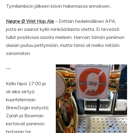
Tyrnilambicin jälkeen kävin hakemassa annoksen…
Nøgne Ø Wet Hop Ale
– Erittäin hedelmällinen APA,
josta en saanut kyllä minkäänlaista otetta. Ei hirveästi
tullut positiivisia asioita mieleen. Harvoin tämän panimon
oluisiin joutuu pettymään, mutta tämä oli melko mitään
sanomaton.
—
Kello hipoi 17:00 ja
oli aika siirtyä
kuuntelemaan
BrewDogin esitystä.
Zarah ja Bowman
kertoivat panimon
historian tai