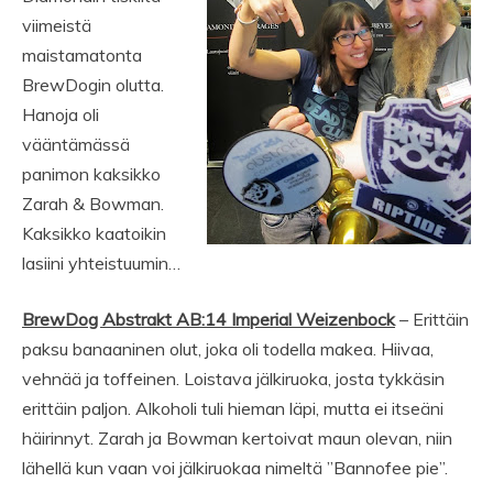
viimeistä
maistamatonta
BrewDogin olutta.
Hanoja oli
vääntämässä
panimon kaksikko
Zarah & Bowman.
Kaksikko kaatoikin
lasiini yhteistuumin…
BrewDog Abstrakt AB:14 Imperial Weizenbock
– Erittäin
paksu banaaninen olut, joka oli todella makea. Hiivaa,
vehnää ja toffeinen. Loistava jälkiruoka, josta tykkäsin
erittäin paljon. Alkoholi tuli hieman läpi, mutta ei itseäni
häirinnyt. Zarah ja Bowman kertoivat maun olevan, niin
lähellä kun vaan voi jälkiruokaa nimeltä ”Bannofee pie”.