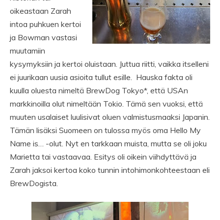
oikeastaan Zarah
intoa puhkuen kertoi
ja Bowman vastasi
muutamiin
kysymyksiin ja kertoi oluistaan. Juttua riitti, vaikka itselleni
ei juurikaan uusia asioita tullut esille. Hauska fakta oli
kuulla oluesta nimeltä BrewDog Tokyo*, että USAn
markkinoilla olut nimeltään Tokio. Tämä sen vuoksi, että
muuten usalaiset luulisivat oluen valmistusmaaksi Japanin.
Tämän lisäksi Suomeen on tulossa myös oma Hello My
Name is… -olut. Nyt en tarkkaan muista, mutta se oli joku
Marietta tai vastaavaa. Esitys oli oikein viihdyttävä ja
Zarah jaksoi kertoa koko tunnin intohimonkohteestaan eli
BrewDogista.