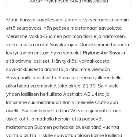
VASP Prykmestar Savu maistelussa
Matin kanssa kävellessäni Zarah liittyi seuraani ja sanoin,
että seuraavaksi hän pääsee maistamaan
savuolutta.
Menimme Vakka-Suomen panimon tiskille ja harmikseni
valikoimassa ei ollut Savukatajaa. Onneksemme hanasta
löytyi toinen erittäin hyvä savuolut
Prykmestar Savu
ja
sitä otimme lasilliset. Hän tykkäsi voimakkaasta
savukinkkuisesta aromista ja lähdimme viemään
Bowmanille maistiaista. Savuisen herkun jälkeen kello
alkoi hipoa valomerkkiä, joka oli klo. 21:30. Sain vielä
yhden lasillisen herkullista Abstrakt AB:14sta ja
lähdimme suunnistamaan illan viimeiselle OlutExpon
oluelle. Suunnistimme Laitilan Wirvoitusjuomatehtaan
tiskiä kohti ja matkalla kerroin, että pääsevät
maistamaan Suomen parhaaksi olueksi tänä vuonna
valittua olutta. Tiskille saavuttua tilasin kolme lasillista