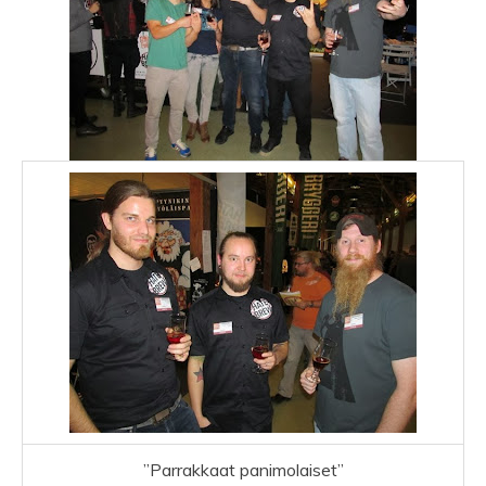
”Parrakkaat panimolaiset”