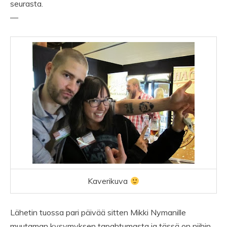
seurasta.
—
Kaverikuva
Lähetin tuossa pari päivää sitten Mikki Nymanille
muutaman kysymyksen tapahtumasta ja tässä on niihin