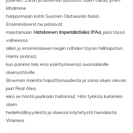
jäsenen. Zarah ja Bowman pääsivät tiskin takaa, joten
lähdimme
harppomaan kohti Suomen Olutseuran tiskiä.
Ensimmäisenä he pääsivät
maistamaan
Hatebrewn Imperialistisika IPAa
, joka tässä
vaiheessa
olikin jo ensimmäiseen kegiin nähden täysin hiilihapoton.
Harmi sinänsä,
kun panimo teki ensi esiintymisensä suomalaisille
oluenystäville.
Bowman mainitsi hapottomuudesta ja sanoi oluen olevan
juuri Real Alea,
eikä se häntä juurikaan haitannut. Hän tykkäsi kuitenkin
oluen
hedelmällisyydestä ja oluessa käytetystä humalasta:
Waimea.