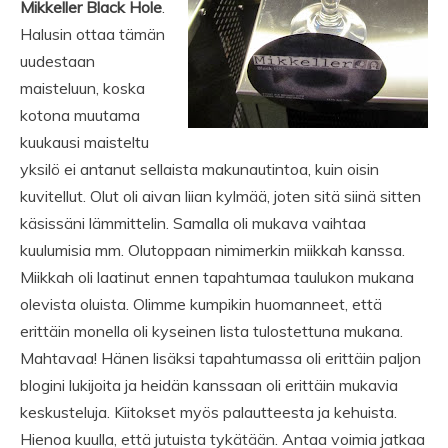
Mikkeller Black Hole
.
Halusin ottaa tämän
uudestaan
maisteluun, koska
kotona muutama
kuukausi maisteltu
yksilö ei antanut sellaista makunautintoa, kuin oisin
kuvitellut. Olut oli aivan liian kylmää, joten sitä siinä sitten
käsissäni lämmittelin. Samalla oli mukava vaihtaa
kuulumisia mm. Olutoppaan nimimerkin miikkah kanssa.
Miikkah oli laatinut ennen tapahtumaa taulukon mukana
olevista oluista. Olimme kumpikin huomanneet, että
erittäin monella oli kyseinen lista tulostettuna mukana.
Mahtavaa! Hänen lisäksi tapahtumassa oli erittäin paljon
blogini lukijoita ja heidän kanssaan oli erittäin mukavia
keskusteluja. Kiitokset myös palautteesta ja kehuista.
Hienoa kuulla, että jutuista tykätään. Antaa voimia jatkaa