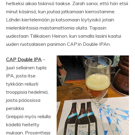
hetkeksi aikaa tiskinsä taakse. Zarah sanoi, että hän etsii
minut käsiinsä, kun joutaa jatkamaan kierrostamme.
Lähdin kiertelemään ja katsomaan löytyisikö jotain
mielenkiintoisia maistamattomia oluita. Tapasin
uudestaan Tiilikaisen Heinon, kun samalla lasiini kaatui
uuden ruotsalaisen panimon CAP:in Double IPAn.
CAP Double IPA
–
Juuri sellainen tupla
IPA, josta itse
tykkään reilusti
trooppisia hedelmiä,
joista pääosissa
persikka.
Greippiä myös reilulla
kädellä heitetty
mukaan. Prosentteja