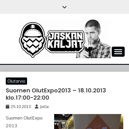
Skip
to
content
JASKANKALJAT
Olutarvio
Suomen OlutExpo2013 – 18.10.2013
klo.17:00-22:00
25.10.2013
JaGe
Suomen OlutExpo
2013