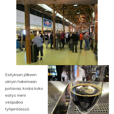
Esityksen jälkeen
siirryin hakemaan
juotavaa, koska koko
esitys meni
vesipulloa
tyhjentäessä.