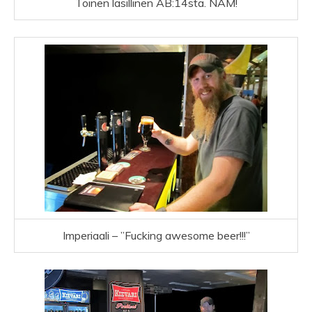
Toinen lasillinen AB:14sta. NAM!
Imperiaali – ”Fucking awesome beer!!!”