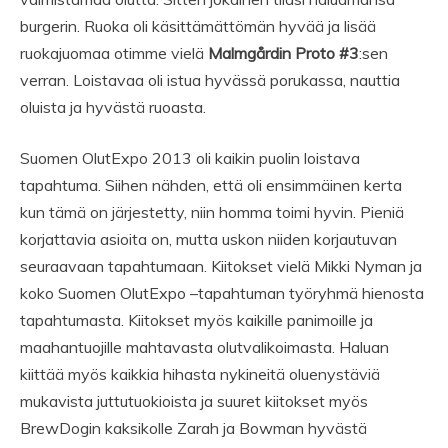
burgerin. Ruoka oli käsittämättömän hyvää ja lisää
ruokajuomaa otimme vielä
Malmgårdin Proto #3
:sen
verran. Loistavaa oli istua hyvässä porukassa, nauttia
oluista ja hyvästä ruoasta.
Suomen OlutExpo 2013 oli kaikin puolin loistava
tapahtuma. Siihen nähden, että oli ensimmäinen kerta
kun tämä on järjestetty, niin homma toimi hyvin. Pieniä
korjattavia asioita on, mutta uskon niiden korjautuvan
seuraavaan tapahtumaan. Kiitokset vielä Mikki Nyman ja
koko Suomen OlutExpo –tapahtuman työryhmä hienosta
tapahtumasta. Kiitokset myös kaikille panimoille ja
maahantuojille mahtavasta olutvalikoimasta. Haluan
kiittää myös kaikkia hihasta nykineitä oluenystäviä
mukavista juttutuokioista ja suuret kiitokset myös
BrewDogin kaksikolle Zarah ja Bowman hyvästä