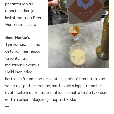
perjantaipäivän
raportti jatkuu ja
lasiini kaatuikin Beer
Hunter’sin tiskiltä…
Beer Hunter’s
Tyrnilambic
– Tämä
oli tähän mennessä
tapahtuman
maistuvin kokemus.
Heikkisen Mika
kertoi, että juoma on nelivuotias ja häntä harmittaa, kun
se on nyt parhaimmillaan, mutta kohta loppuu. Lambicit
ovat itselleni melko tuntemattomia, mutta tästä tykkäsin
erittäin paljon. Marjaisa ja hapan herkku.
—