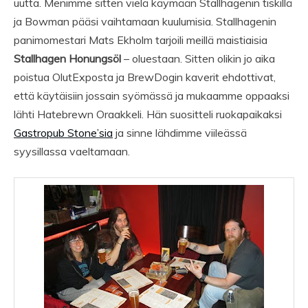
uutta. Menimme sitten vielä käymään Stallhagenin tiskillä
ja Bowman pääsi vaihtamaan kuulumisia. Stallhagenin
panimomestari Mats Ekholm tarjoili meillä maistiaisia
Stallhagen Honungsöl
– oluestaan. Sitten olikin jo aika
poistua OlutExposta ja BrewDogin kaverit ehdottivat,
että käytäisiin jossain syömässä ja mukaamme oppaaksi
lähti Hatebrewn Oraakkeli. Hän suositteli ruokapaikaksi
Gastropub Stone’sia
ja sinne lähdimme viileässä
syysillassa vaeltamaan.