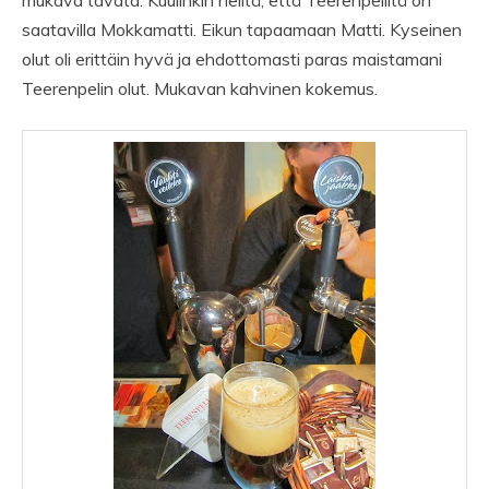
mukava tavata. Kuulinkin heiltä, että Teerenpeliltä on
saatavilla Mokkamatti. Eikun tapaamaan Matti. Kyseinen
olut oli erittäin hyvä ja ehdottomasti paras maistamani
Teerenpelin olut. Mukavan kahvinen kokemus.