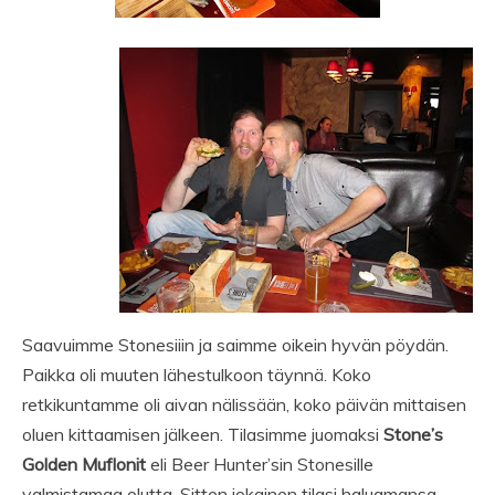
Saavuimme Stonesiiin ja saimme oikein hyvän pöydän.
Paikka oli muuten lähestulkoon täynnä. Koko
retkikuntamme oli aivan nälissään, koko päivän mittaisen
oluen kittaamisen jälkeen. Tilasimme juomaksi
Stone’s
Golden Muflonit
eli Beer Hunter’sin Stonesille
valmistamaa olutta. Sitten jokainen tilasi haluamansa