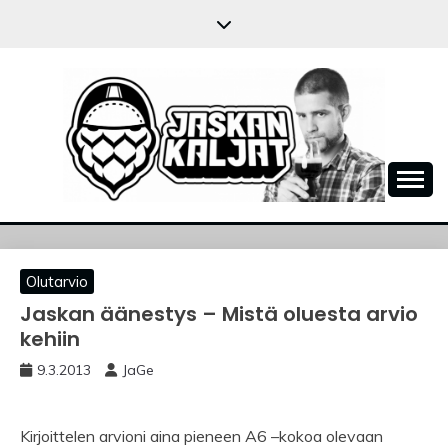
Skip
to
content
JASKANKALJAT
Olutarvio
Jaskan äänestys – Mistä oluesta arvio
kehiin
9.3.2013
JaGe
Kirjoittelen arvioni aina pieneen A6 –kokoa olevaan