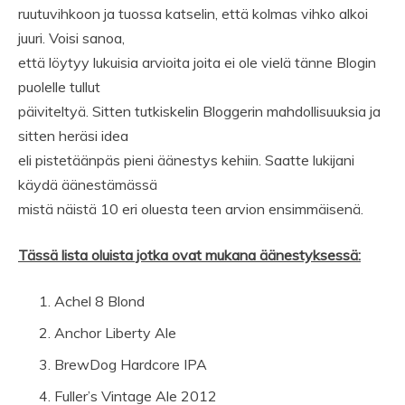
ruutuvihkoon ja tuossa katselin, että kolmas vihko alkoi
juuri. Voisi sanoa,
että löytyy lukuisia arvioita joita ei ole vielä tänne Blogin
puolelle tullut
päiviteltyä. Sitten tutkiskelin Bloggerin mahdollisuuksia ja
sitten heräsi idea
eli pistetäänpäs pieni äänestys kehiin. Saatte lukijani
käydä äänestämässä
mistä näistä 10 eri oluesta teen arvion ensimmäisenä.
Tässä lista oluista jotka ovat mukana äänestyksessä:
Achel 8 Blond
Anchor Liberty Ale
BrewDog Hardcore IPA
Fuller’s Vintage Ale 2012