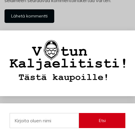
selaimeen seuraavaa kommentointikertaa varten.
Etsi