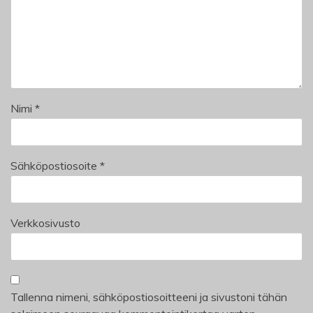
Nimi
*
Sähköpostiosoite
*
Verkkosivusto
Tallenna nimeni, sähköpostiosoitteeni ja sivustoni tähän