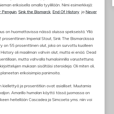
eman erikoisella omalla tyylillään. Nimi esimerkkejä:
r Penguin
,
Sink the Bismarck
,
End Of History
ja
Never
suus on huomattavissa näissä oluissa spekseistä. Yllä
2 prosenttinen Imperial Stout, Sink The Bismarckissa
y on 55 prosenttinen olut, joka on survottu kuolleen
History oli maailman vahvin olut, mutta ei enää. Dead
entillaan, mutta vahvalla humaloinnilla varustettuna.
rjoittelujen mukaan sisältäisi steroideja. Oli miten oli,
planeetan erikoisimpia panimoita.
 kiellettyä ja prosentitkin ovat asialliset. Muutamia
n paljon. Amarillo humalan käyttö tässä juomassa on
ylkeen heitellään Cascadea ja Simcoeta yms. niin voi