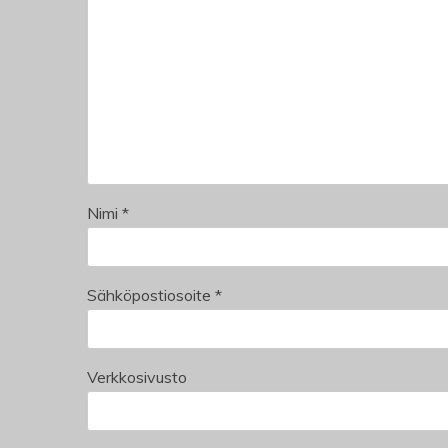
Nimi
*
Sähköpostiosoite
*
Verkkosivusto