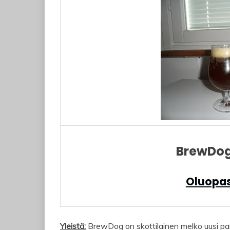
BrewDog 
Oluopas
Yleistä:
BrewDog on skottilainen melko uusi pan