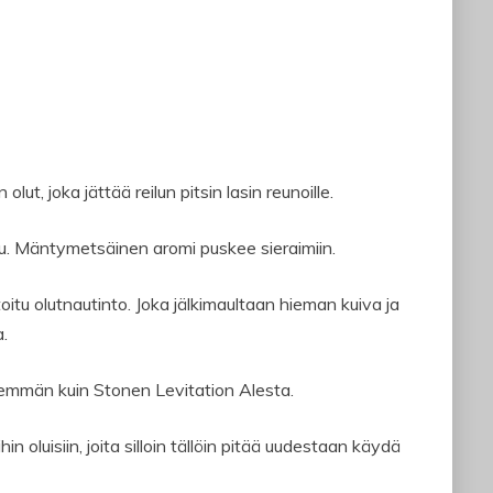
t, joka jättää reilun pitsin lasin reunoille.
u. Mäntymetsäinen aromi puskee sieraimiin.
itu olutnautinto. Joka jälkimaultaan hieman kuiva ja
a.
emmän kuin Stonen Levitation Alesta.
in oluisiin, joita silloin tällöin pitää uudestaan käydä