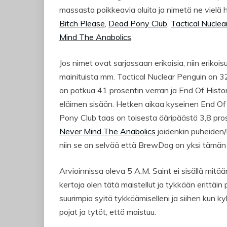
massasta poikkeavia oluita ja nimetä ne vielä hi
Bitch Please
,
Dead Pony Club
,
Tactical Nuclea
Mind The Anabolics
.
Jos nimet ovat sarjassaan erikoisia, niin erikoi
mainituista mm. Tactical Nuclear Penguin on 3
on potkua 41 prosentin verran ja End Of Histor
eläimen sisään. Hetken aikaa kyseinen End Of 
Pony Club taas on toisesta ääripäästä 3,8 pros
Never Mind The Anabolics
joidenkin puheiden/ki
niin se on selvää että BrewDog on yksi tämän 
Arvioinnissa oleva 5 A.M. Saint ei sisällä mitään
kertoja olen tätä maistellut ja tykkään erittäi
suurimpia syitä tykkäämiselleni ja siihen kun k
pojat ja tytöt, että maistuu.