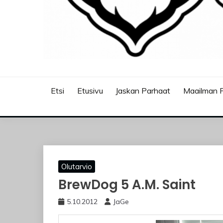
JASKANKALJAT
Etsi
Etusivu
Jaskan Parhaat
Maailman P
Olutarvio
BrewDog 5 A.M. Saint
5.10.2012
JaGe