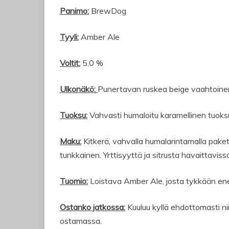
Panimo:
BrewDog
Tyyli:
Amber Ale
Voltit:
5,0 %
Ulkonäkö:
Punertavan ruskea beige vaahtoinen olu
Tuoksu:
Vahvasti humaloitu karamellinen tuoks
Maku:
Kitkerä, vahvalla humalarintamalla paketo
tunkkainen. Yrttisyyttä ja sitrusta havaittaviss
Tuomio:
Loistava Amber Ale, josta tykkään en
Ostanko jatkossa:
Kuuluu kyllä ehdottomasti niih
ostamassa.