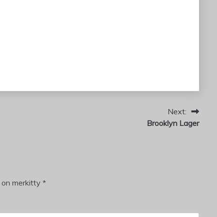
Next:
Brooklyn Lager
t on merkitty
*