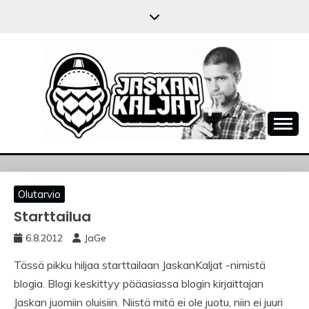
Skip
to
content
JASKANKALJAT
Olutarvio
Starttailua
6.8.2012
JaGe
Tässä pikku hiljaa starttailaan JaskanKaljat -nimistä
blogia. Blogi keskittyy pääasiassa blogin kirjaittajan
Jaskan juomiin oluisiin. Niistä mitä ei ole juotu, niin ei juuri