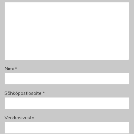
Nimi
*
Sähköpostiosoite
*
Verkkosivusto