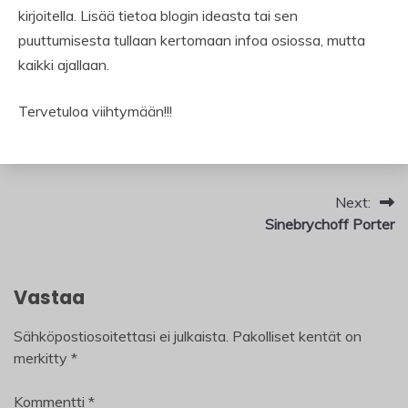
kirjoitella. Lisää tietoa blogin ideasta tai sen
puuttumisesta tullaan kertomaan infoa osiossa, mutta
kaikki ajallaan.
Tervetuloa viihtymään!!!
Artikkelien
Next:
Sinebrychoff Porter
selaus
Vastaa
Sähköpostiosoitettasi ei julkaista.
Pakolliset kentät on
merkitty
*
Kommentti
*