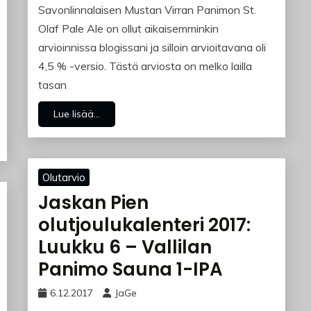
Savonlinnalaisen Mustan Virran Panimon St.
Olaf Pale Ale on ollut aikaisemminkin
arvioinnissa blogissani ja silloin arvioitavana oli
4,5 % -versio. Tästä arviosta on melko lailla
tasan
Lue lisää...
Olutarvio
Jaskan Pien
olutjoulukalenteri 2017:
Luukku 6 – Vallilan
Panimo Sauna 1-IPA
6.12.2017
JaGe