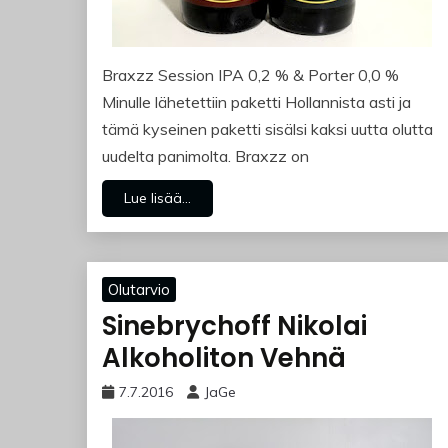
Braxzz Session IPA 0,2 % & Porter 0,0 %
Minulle lähetettiin paketti Hollannista asti ja
tämä kyseinen paketti sisälsi kaksi uutta olutta
uudelta panimolta. Braxzz on
Lue lisää...
Olutarvio
Sinebrychoff Nikolai
Alkoholiton Vehnä
7.7.2016
JaGe