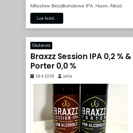
Miłosław Bezalkoholowe IPA. Huom. Älkää
Lue lisää...
Olutarvio
Braxzz Session IPA 0,2 % &
Porter 0,0 %
18.4.2018
JaGe