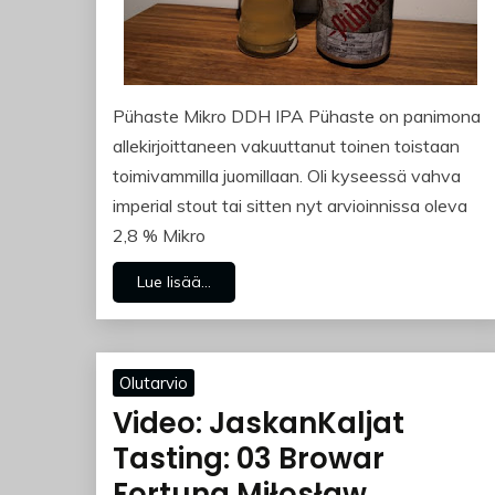
Pühaste Mikro DDH IPA Pühaste on panimona
allekirjoittaneen vakuuttanut toinen toistaan
toimivammilla juomillaan. Oli kyseessä vahva
imperial stout tai sitten nyt arvioinnissa oleva
2,8 % Mikro
Lue lisää...
Olutarvio
Video: JaskanKaljat
Tasting: 03 Browar
Fortuna Miłosław