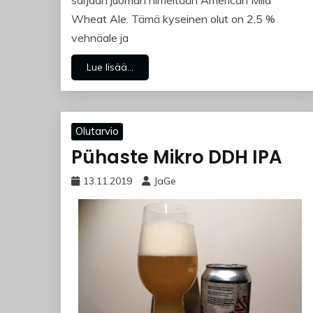
sarjaan juoman nimeltään American Mild
Wheat Ale. Tämä kyseinen olut on 2,5 %
vehnäale ja
Lue lisää...
Olutarvio
Pühaste Mikro DDH IPA
13.11.2019
JaGe