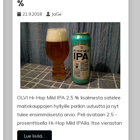
%
21.9.2018
JaGe
OLVI Hi-Hop Mild IPA 2,5 % Iisalmesta satelee
maitokauppojen hyllyille parikin uutuutta ja nyt
tulee ensimmäisestä arvio. Peli avataan 2,5 -
prosenttisella Hi-Hop Mild IPAlla. Itse vierastan
Lue lisää...