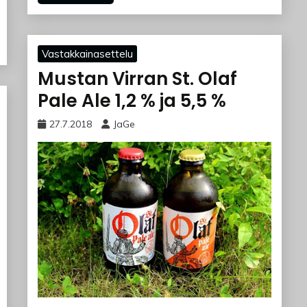
Vastakkainasettelu
Mustan Virran St. Olaf
Pale Ale 1,2 % ja 5,5 %
27.7.2018
JaGe