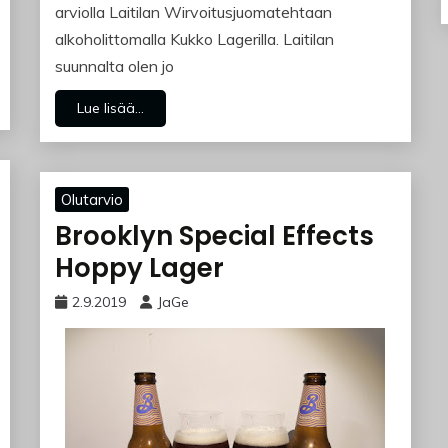
arviolla Laitilan Wirvoitusjuomatehtaan
alkoholittomalla Kukko Lagerilla. Laitilan
suunnalta olen jo
Lue lisää...
Olutarvio
Brooklyn Special Effects
Hoppy Lager
2.9.2019
JaGe