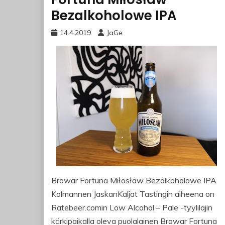
Bezalkoholowe IPA
14.4.2019
JaGe
Browar Fortuna Miłosław Bezalkoholowe IPA
Kolmannen JaskanKaljat Tastingin aiheena on
Ratebeer.comin Low Alcohol – Pale -tyylilajin
kärkipaikalla oleva puolalainen Browar Fortuna