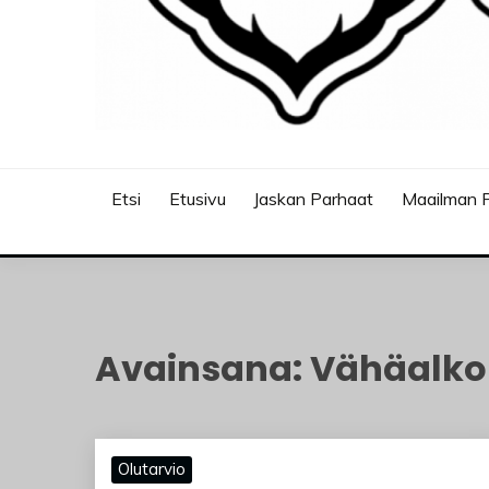
JASKANKALJAT
Etsi
Etusivu
Jaskan Parhaat
Maailman P
Avainsana:
Vähäalkoh
Olutarvio