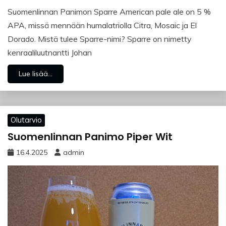
Suomenlinnan Panimon Sparre American pale ale on 5 %
APA, missä mennään humalatriolla Citra, Mosaic ja El
Dorado. Mistä tulee Sparre-nimi? Sparre on nimetty
kenraaliluutnantti Johan
Lue lisää...
Olutarvio
Suomenlinnan Panimo Piper Wit
16.4.2025
admin