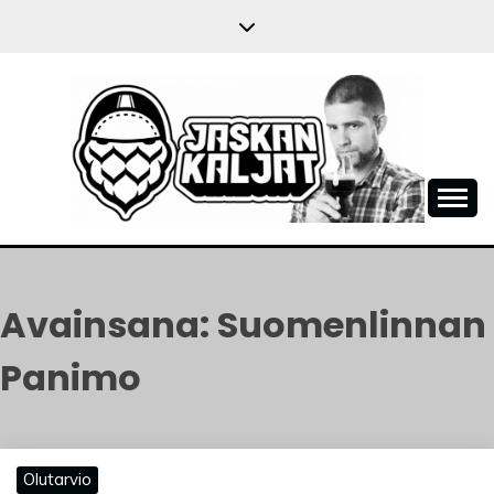
Skip
to
content
JASKANKALJAT
Avainsana:
Suomenlinnan
Panimo
Olutarvio