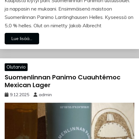
Kaupasta löytyi parit Suomenlinnan Panimon uutuusoluet
ja nappasin ne mukaani. Ensimmäisenä maistoon
Suomenlinnan Panimo Lantinghausen Helles. Kyseessä on
5,0 % helles. Olut on nimetty Jakob Albrecht
Lue lisää...
Olutarvio
Suomenlinnan Panimo Cuauhtémoc
Mexican Lager
9.12.2025
admin