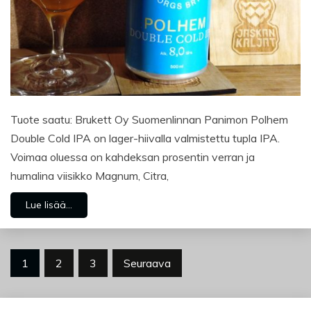
Tuote saatu: Brukett Oy Suomenlinnan Panimon Polhem
Double Cold IPA on lager-hiivalla valmistettu tupla IPA.
Voimaa oluessa on kahdeksan prosentin verran ja
humalina viisikko Magnum, Citra,
Lue lisää...
Artikkelien
1
2
3
Seuraava
sivutus