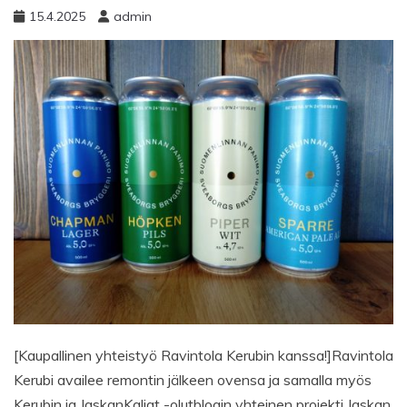
15.4.2025
admin
[Kaupallinen yhteistyö Ravintola Kerubin kanssa!]Ravintola
Kerubi availee remontin jälkeen ovensa ja samalla myös
Kerubin ja JaskanKaljat -olutblogin yhteinen projekti Jaskan