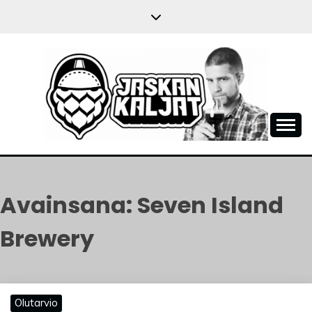
Skip
to
content
JASKANKALJAT
Avainsana:
Seven Island
Brewery
Olutarvio