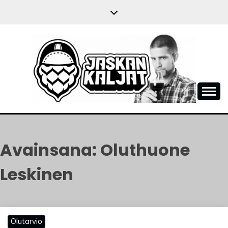
Skip
to
content
JASKANKALJAT
Avainsana:
Oluthuone
Leskinen
Olutarvio