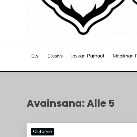
JASKANKALJAT
Etsi
Etusivu
Jaskan Parhaat
Maailman P
Avainsana:
Alle 5
Olutarvio