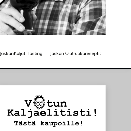
JaskanKaljat Tasting
Jaskan Olutruokareseptit