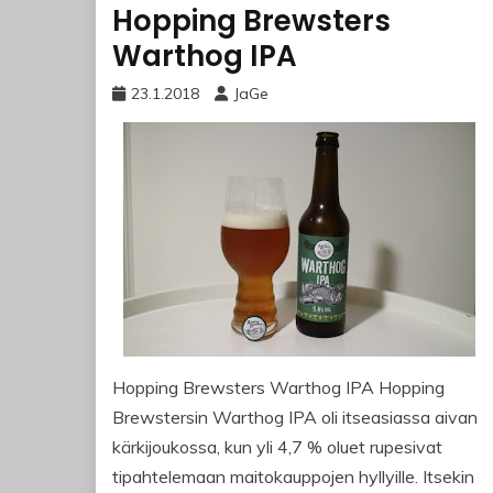
Hopping Brewsters
Warthog IPA
23.1.2018
JaGe
Hopping Brewsters Warthog IPA Hopping
Brewstersin Warthog IPA oli itseasiassa aivan
kärkijoukossa, kun yli 4,7 % oluet rupesivat
tipahtelemaan maitokauppojen hyllyille. Itsekin