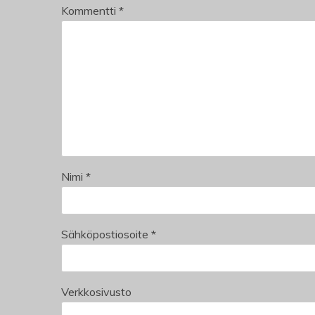
Kommentti
*
Nimi
*
Sähköpostiosoite
*
Verkkosivusto