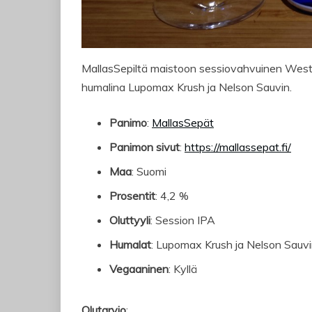
MallasSepiltä maistoon sessiovahvuinen Wes
humalina Lupomax Krush ja Nelson Sauvin.
Panimo
:
MallasSepät
Panimon sivut
:
https://mallassepat.fi/
Maa
: Suomi
Prosentit
: 4,2 %
Oluttyyli
: Session IPA
Humalat
: Lupomax Krush ja Nelson Sauv
Vegaaninen
: Kyllä
Olutarvio
: