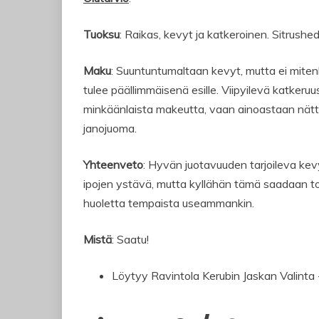
Tuoksu
: Raikas, kevyt ja katkeroinen. Sitrush
Maku
: Suuntuntumaltaan kevyt, mutta ei mitenk
tulee päällimmäisenä esille. Viipyilevä katkeru
minkäänlaista makeutta, vaan ainoastaan nättiä
janojuoma.
Yhteenveto
: Hyvän juotavuuden tarjoileva k
ipojen ystävä, mutta kyllähän tämä saadaan 
huoletta tempaista useammankin.
Mistä
: Saatu!
Löytyy Ravintola Kerubin Jaskan Valinta