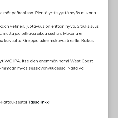
edelmät pääroolissa. Pientä yrttisyyttä myös mukana.
ään vetinen. Juotavuus on erittäin hyvä. Sitruksisuus
us, mutta jää pitkäksi aikaa suuhun. Mukana ei
 kuivuutta. Greippiä tulee mukavasti esille. Raikas
evyt WC IPA. Itse olen enemmän normi West Coast
toimimaan myös sessiovahvuudessa. Näitä voi
 -kattauksesta!
Tässä linkki!