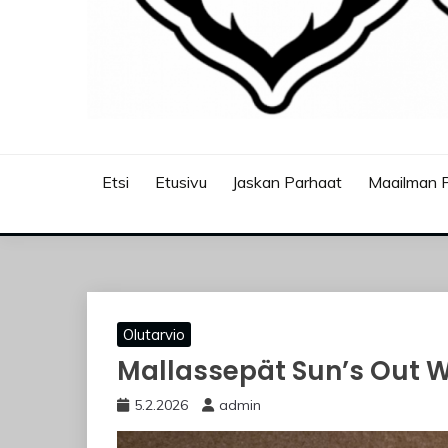
JASKANKALJAT
Etsi
Etusivu
Jaskan Parhaat
Maailman P
Olutarvio
Mallassepät Sun’s Out W
5.2.2026
admin