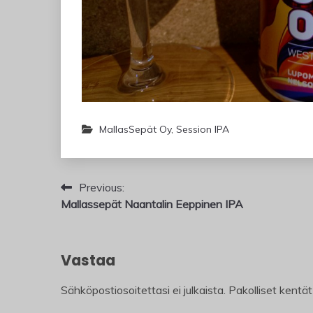
MallasSepät Oy
,
Session IPA
Artikkelien
Previous:
Mallassepät Naantalin Eeppinen IPA
selaus
Vastaa
Sähköpostiosoitettasi ei julkaista.
Pakolliset kentä