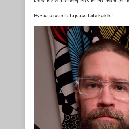
Katso myös aikaisempien vuosien Jaskan joulu
Hyvää ja rauhallista joulua teille kaikille!