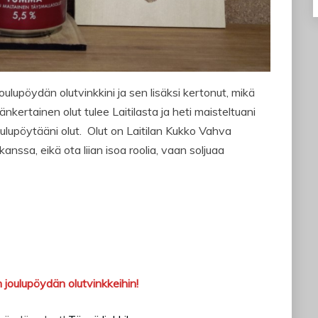
joulupöydän olutvinkkini ja sen lisäksi kertonut, mikä
nkertainen olut tulee Laitilasta ja heti maisteltuani
oulupöytääni olut. Olut on Laitilan Kukko Vahva
nssa, eikä ota liian isoa roolia, vaan soljuaa
 joulupöydän olutvinkkeihin!