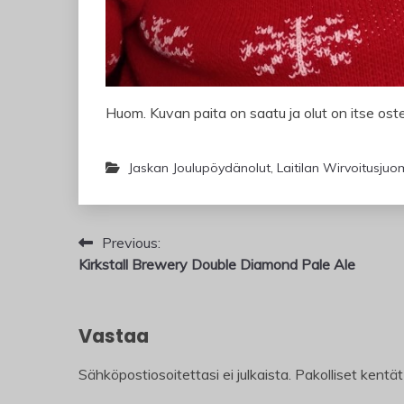
Huom. Kuvan paita on saatu ja olut on itse oste
Jaskan Joulupöydänolut
,
Laitilan Wirvoitusju
Artikkelien
Previous:
Kirkstall Brewery Double Diamond Pale Ale
selaus
Vastaa
Sähköpostiosoitettasi ei julkaista.
Pakolliset kentä