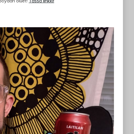
pöydän oluet!
Tässä linkki!