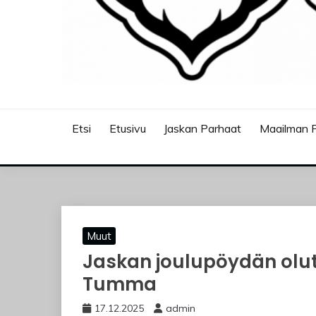
JASKANKALJAT
Etsi
Etusivu
Jaskan Parhaat
Maailman P
Muut
Jaskan joulupöydän olut
Tumma
17.12.2025
admin