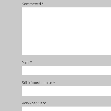
Kommentti
*
Nimi
*
Sähköpostiosoite
*
Verkkosivusto