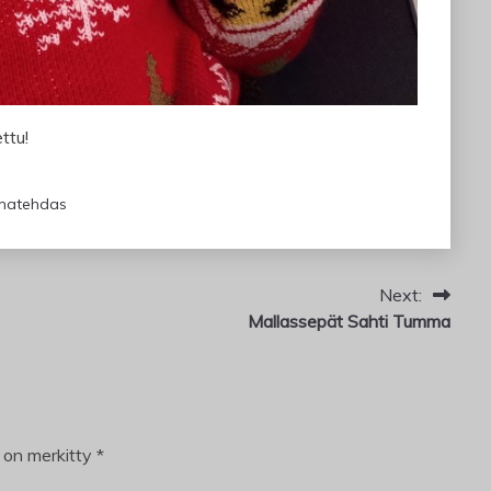
ttu!
omatehdas
Next:
Mallassepät Sahti Tumma
t on merkitty
*