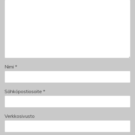
Nimi
*
Sähköpostiosoite
*
Verkkosivusto