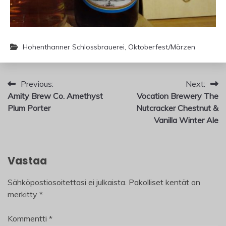
Hohenthanner Schlossbrauerei
,
Oktoberfest/Märzen
Artikkelien
Previous:
Next:
Amity Brew Co. Amethyst
Vocation Brewery The
selaus
Plum Porter
Nutcracker Chestnut &
Vanilla Winter Ale
Vastaa
Sähköpostiosoitettasi ei julkaista.
Pakolliset kentät on
merkitty
*
Kommentti
*