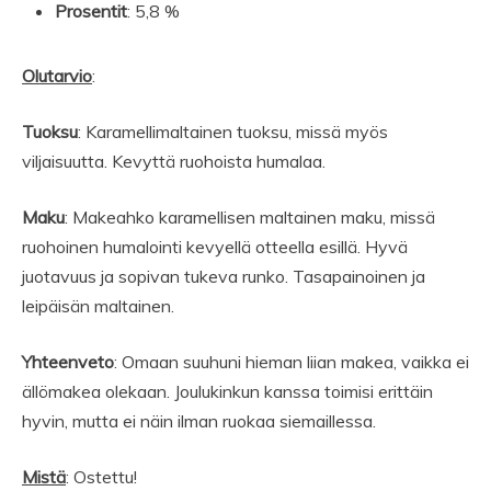
Prosentit
: 5,8 %
Olutarvio
:
Tuoksu
: Karamellimaltainen tuoksu, missä myös
viljaisuutta. Kevyttä ruohoista humalaa.
Maku
: Makeahko karamellisen maltainen maku, missä
ruohoinen humalointi kevyellä otteella esillä. Hyvä
juotavuus ja sopivan tukeva runko. Tasapainoinen ja
leipäisän maltainen.
Yhteenveto
: Omaan suuhuni hieman liian makea, vaikka ei
ällömakea olekaan. Joulukinkun kanssa toimisi erittäin
hyvin, mutta ei näin ilman ruokaa siemaillessa.
Mistä
: Ostettu!