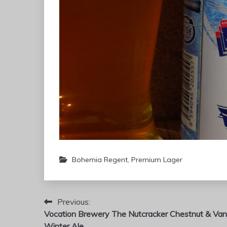
Bohemia Regent
,
Premium Lager
Artikkelien
Previous:
Vocation Brewery The Nutcracker Chestnut & Vani
selaus
Winter Ale