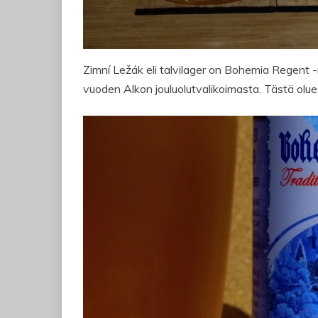
Zimní Ležák eli talvilager on Bohemia Regent 
vuoden Alkon jouluolutvalikoimasta. Tästä olu