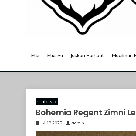
JASKANKALJAT
Etsi
Etusivu
Jaskan Parhaat
Maailman P
Olutarvio
Bohemia Regent Zimní L
14.12.2025
admin