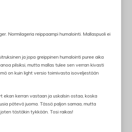
lager. Normilageria reippaampi humalointi. Mallaspuoli ei
sitruksinen ja jopa greippinen humalointi puree aika
anoa pilsiksi, mutta mallas tulee sen verran kivasti
mä on kuin light versio toimivasta isoveljestään
nyt ekan kerran vastaan ja uskalsin ostaa, koska
sikausia pätevä juoma. Tässä paljon samaa, mutta
joten tästäkin tykkään. Tosi raikas!