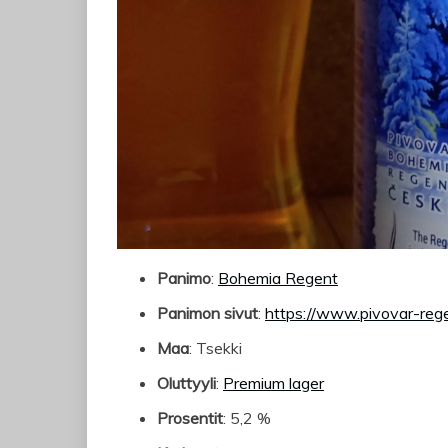
Panimo
:
Bohemia Regent
Panimon sivut
:
https://www.pivovar-rege
Maa
: Tsekki
Oluttyyli
:
Premium lager
Prosentit
: 5,2 %