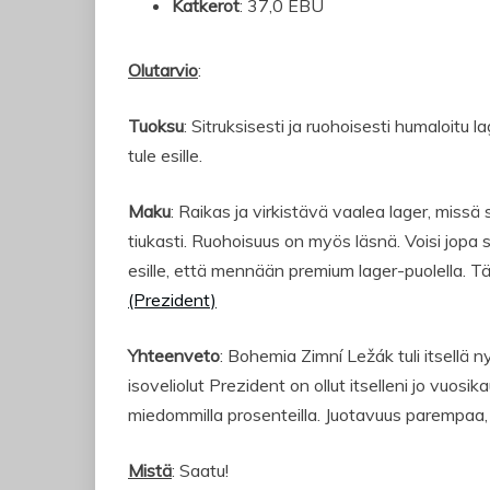
Katkerot
: 37,0 EBU
Olutarvio
:
Tuoksu
: Sitruksisesti ja ruohoisesti humaloitu 
tule esille.
Maku
: Raikas ja virkistävä vaalea lager, missä 
tiukasti. Ruohoisuus on myös läsnä. Voisi jopa s
esille, että mennään premium lager-puolella. Tä
(Prezident)
Yhteenveto
: Bohemia Zimní Ležák tuli itsellä 
isoveliolut Prezident on ollut itselleni jo vuo
miedommilla prosenteilla. Juotavuus parempaa, 
Mistä
: Saatu!