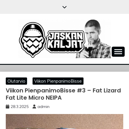
Skip
to
content
JASKANKALJAT
Olutarvio
Viikon PienpanimoBisse
Viikon PienpanimoBisse #3 – Fat Lizard
Fat Lite Micro NEIPA
28.3.2025
admin