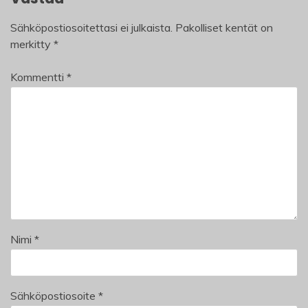
Sähköpostiosoitettasi ei julkaista.
Pakolliset kentät on
merkitty
*
Kommentti
*
Nimi
*
Sähköpostiosoite
*