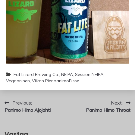
Fat Lizard Brewing Co.
,
NEIPA
,
Session NEIPA
,
Vegaaninen
,
Viikon PienpanimoBisse
Artikkelien
Previous:
Next:
Panimo Himo Ajojahti
Panimo Himo Throat
selaus
Vastaa