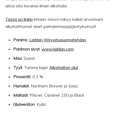
aitoa sitä tavaraa ilman alkoholia.
Tässä on linkki
listaan, missä näkyy kaikki arvioimani
alkoholittomat oluet parhaimmuusjärjestyksessä!
Panimo
:
Laitilan Wirvoitusjuomatehdas
Panimon sivut
:
www.laitilan.com
Maa
: Suomi
Tyyli
: Tumma lager
Alkoholiton olut
Prosentit
: 0,3 %
Humalat
: Northern Brewer ja Saaz
Maltaat
: Pilsner, Caramel 150 ja Black
Gluteeniton
: Kyllä