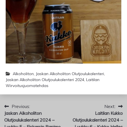
Alkoholiton
,
Jaskan Alkoholiton Olutjoulukalenteri
,
Jaskan Alkoholiton Olutjoulukalenteri 2024
,
Laitilan
Wirvoitusjuomatehdas
Artikkelien
Previous:
Next:
Jaskan Alkoholiton
Laitilan Kukko
selaus
Olutjoulukalenteri 2024 –
Olutjoulukalenteri 2024 –
Luukku 5 – Fiskarsin Panimo
Luukku 6 – Kukko Helles