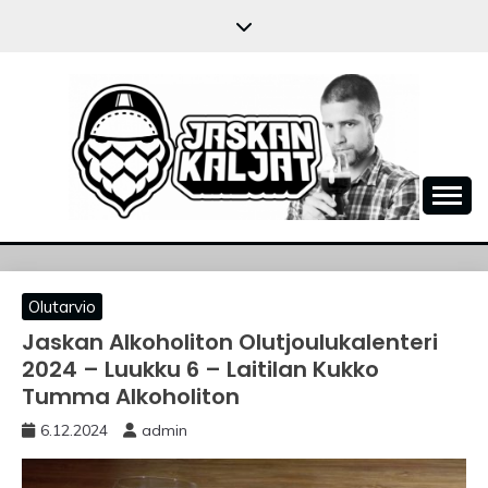
Skip
to
content
JASKANKALJAT
Olutarvio
Jaskan Alkoholiton Olutjoulukalenteri
2024 – Luukku 6 – Laitilan Kukko
Tumma Alkoholiton
6.12.2024
admin