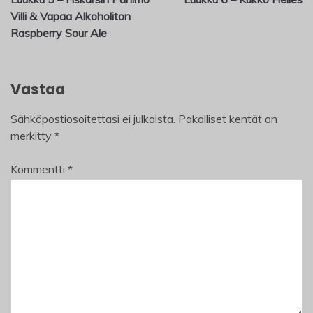
Villi & Vapaa Alkoholiton
Raspberry Sour Ale
Vastaa
Sähköpostiosoitettasi ei julkaista.
Pakolliset kentät on
merkitty
*
Kommentti
*