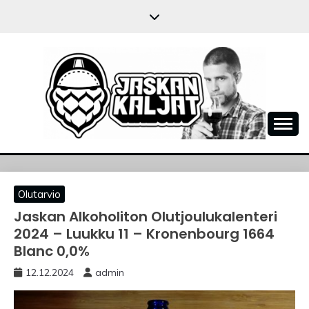
Skip
to
content
JASKANKALJAT
Olutarvio
Jaskan Alkoholiton Olutjoulukalenteri
2024 – Luukku 11 – Kronenbourg 1664
Blanc 0,0%
12.12.2024
admin