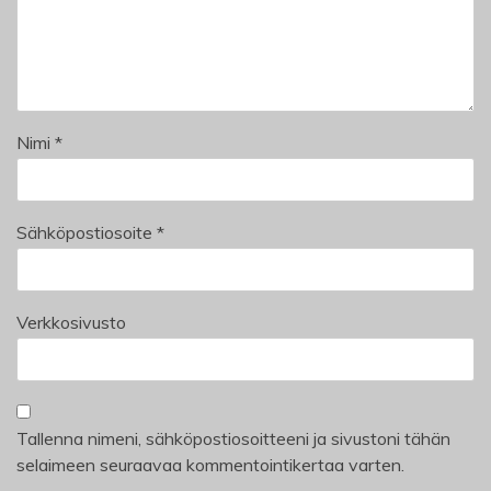
Nimi
*
Sähköpostiosoite
*
Verkkosivusto
Tallenna nimeni, sähköpostiosoitteeni ja sivustoni tähän
selaimeen seuraavaa kommentointikertaa varten.