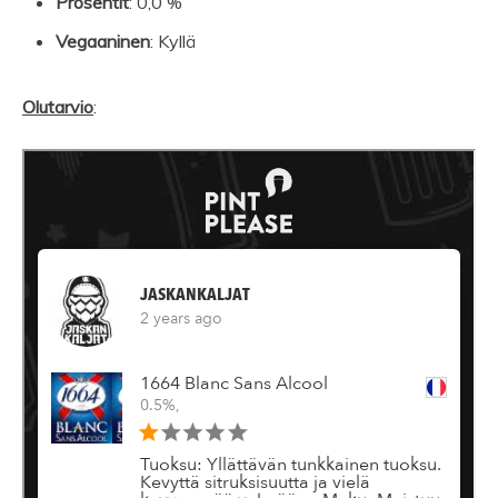
Prosentit
: 0,0 %
Vegaaninen
: Kyllä
Olutarvio
: