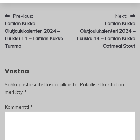
Artikkelien
Previous:
Next:
Laitilan Kukko
Laitilan Kukko
selaus
Olutjoulukalenteri 2024 –
Olutjoulukalenteri 2024 –
Luukku 11 – Laitilan Kukko
Luukku 14 – Laitilan Kukko
Tumma
Oatmeal Stout
Vastaa
Sähköpostiosoitettasi ei julkaista.
Pakolliset kentät on
merkitty
*
Kommentti
*