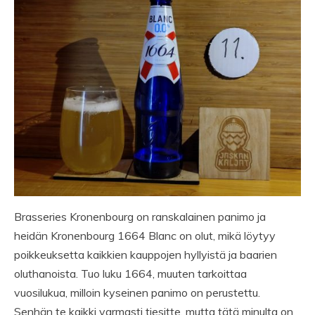
Brasseries Kronenbourg on ranskalainen panimo ja
heidän Kronenbourg 1664 Blanc on olut, mikä löytyy
poikkeuksetta kaikkien kauppojen hyllyistä ja baarien
oluthanoista. Tuo luku 1664, muuten tarkoittaa
vuosilukua, milloin kyseinen panimo on perustettu.
Senhän te kaikki varmasti tiesitte, mutta tätä minulta on