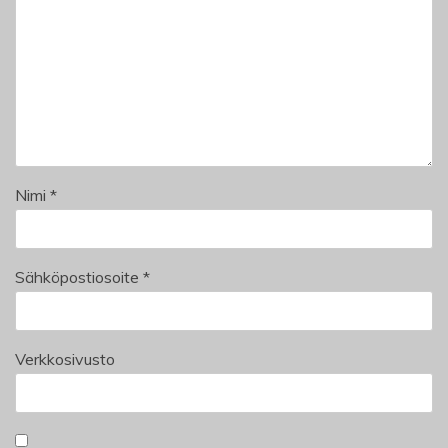
Nimi
*
Sähköpostiosoite
*
Verkkosivusto