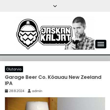
Skip
to
content
JASKANKALJAT
Olutarvio
Garage Beer Co. Köauau New Zeeland
IPA
28.8.2024
admin