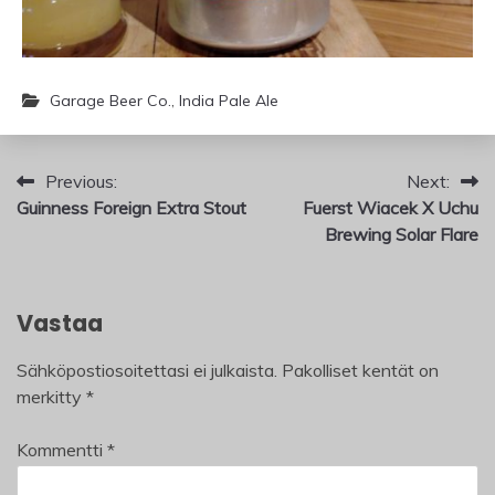
Garage Beer Co.
,
India Pale Ale
Artikkelien
Previous:
Next:
Guinness Foreign Extra Stout
Fuerst Wiacek X Uchu
selaus
Brewing Solar Flare
Vastaa
Sähköpostiosoitettasi ei julkaista.
Pakolliset kentät on
merkitty
*
Kommentti
*