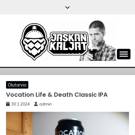
Skip
to
content
JASKANKALJAT
Olutarvio
Vocation Life & Death Classic IPA
30.1.2024
admin