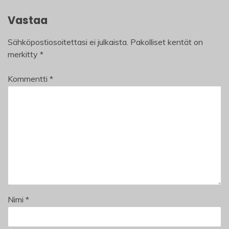
Vastaa
Sähköpostiosoitettasi ei julkaista.
Pakolliset kentät on
merkitty
*
Kommentti
*
Nimi
*