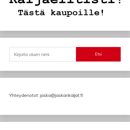
Etsi
Yhteydenotot: jaska@jaskankaljat.fi