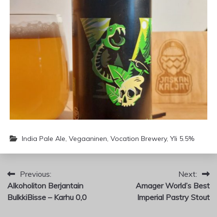
India Pale Ale
,
Vegaaninen
,
Vocation Brewery
,
Yli 5.5%
Artikkelien
Previous:
Next:
Alkoholiton Berjantain
Amager World’s Best
selaus
BulkkiBisse – Karhu 0,0
Imperial Pastry Stout