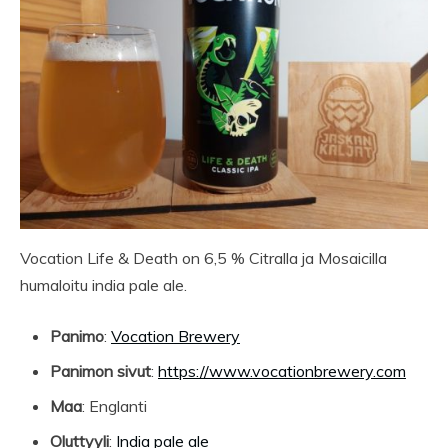
Vocation Life & Death on 6,5 % Citralla ja Mosaicilla
humaloitu india pale ale.
Panimo
:
Vocation Brewery
Panimon sivut
:
https://www.vocationbrewery.com
Maa
: Englanti
Oluttyyli
:
India pale ale