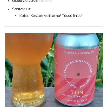
Olutarvio
: Arvio tulossa!
Saatavuus
:
Katso Keskon valikoima!
Tässä linkki!