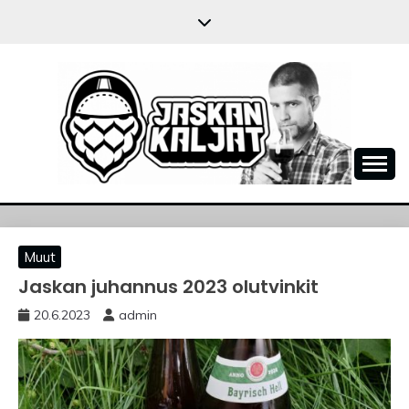
Skip
to
content
JASKANKALJAT
Muut
Jaskan juhannus 2023 olutvinkit
20.6.2023
admin