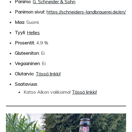
Panimo
:
G. Schneider & Sohn
Panimon sivut
:
https://schneiders-landbrauerei.de/en/
Maa
: Suomi
Tyyli
:
Helles
Prosentit
: 4,9 %
Gluteeniton
: Ei
Vegaaninen
: Ei
Olutarvio
:
Tässä linkki!
Saatavuus
:
Katso Alkon valikoima!
Tässä linkki!