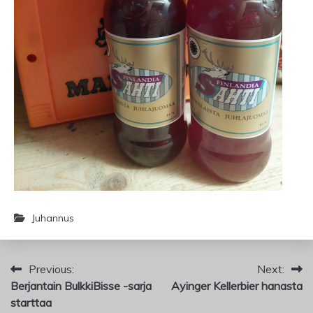
Juhannus
Artikkelien
Previous:
Next:
Berjantain BulkkiBisse -sarja
Ayinger Kellerbier hanasta
selaus
starttaa