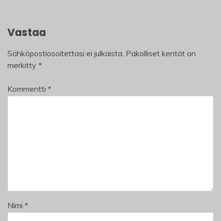
Vastaa
Sähköpostiosoitettasi ei julkaista.
Pakolliset kentät on
merkitty
*
Kommentti
*
Nimi
*