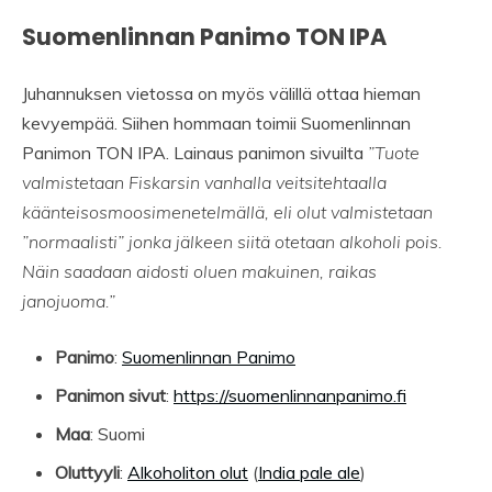
Suomenlinnan Panimo TON IPA
Juhannuksen vietossa on myös välillä ottaa hieman
kevyempää. Siihen hommaan toimii Suomenlinnan
Panimon TON IPA. Lainaus panimon sivuilta
”Tuote
valmistetaan Fiskarsin vanhalla veitsitehtaalla
käänteisosmoosimenetelmällä, eli olut valmistetaan
”normaalisti” jonka jälkeen siitä otetaan alkoholi pois.
Näin saadaan aidosti oluen makuinen, raikas
janojuoma.”
Panimo
:
Suomenlinnan Panimo
Panimon sivut
:
https://suomenlinnanpanimo.fi
Maa
: Suomi
Oluttyyli
:
Alkoholiton olut
(
India pale ale
)