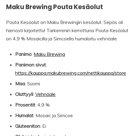
Maku Brewing Pouta Kesäolut
Pouta Kesäolut on Maku Brewingin kesäolut. Sepäs oli
hienosti kirjoitettu! Tarkemmin kerrottuna Pouta Kesäolut
on 4,9 % Mosaicilla ja Simcoella humaloitu vehnäale.
Panimo
:
Maku Brewing
Panimon sivut
:
https://kauppa.makubrewing.com/nettikauppa/store
Maa
: Suomi
Oluttyyli
:
Vehnäale
Prosentit
: 4,9 %
Humalat
: Mosaic ja Simcoe
Gluteeniton
: Ei