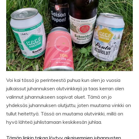
Voi kai tässä jo perinteestä puhua kun olen jo vuosia
julkaissut juhannuksen olutvinkkejä ja taas kerran olen
valinnut juhannukseen sopivat oluet. Tämä on jo
yhdeksäs juhannuksen olutjuttu, joten muutama vinkki on
tullut heitettyä. Tässä on muutama olutvinkki, millä on
hyvä lähteä juhlistamaan keskikesän juhlaa.
Tämän linkin takaa löytyy aikaisempien juhannusten