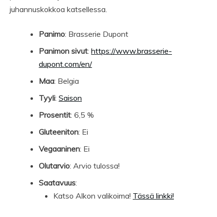
juhannuskokkoa katsellessa.
Panimo
: Brasserie Dupont
Panimon sivut
:
https://www.brasserie-
dupont.com/en/
Maa
: Belgia
Tyyli
:
Saison
Prosentit
: 6,5 %
Gluteeniton
: Ei
Vegaaninen
: Ei
Olutarvio
: Arvio tulossa!
Saatavuus
:
Katso Alkon valikoima!
Tässä linkki!