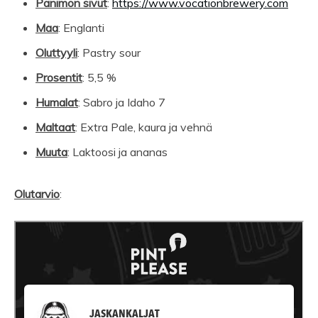
Panimon sivut
:
https://www.vocationbrewery.com
Maa
: Englanti
Oluttyyli
: Pastry sour
Prosentit
: 5,5 %
Humalat
: Sabro ja Idaho 7
Maltaat
: Extra Pale, kaura ja vehnä
Muuta
: Laktoosi ja ananas
Olutarvio
: