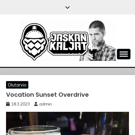
Skip
to
content
JASKANKALJAT
Olutarvio
Vocation Sunset Overdrive
18.3.2023
admin