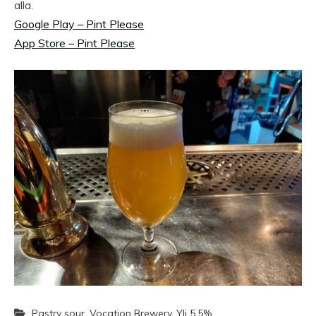
alla.
Google Play – Pint Please
App Store – Pint Please
Pastry sour
,
Vocation Brewery
,
Yli 5.5%