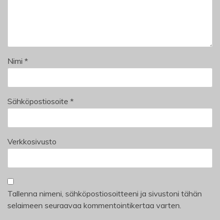
Nimi
*
Sähköpostiosoite
*
Verkkosivusto
Tallenna nimeni, sähköpostiosoitteeni ja sivustoni tähän
selaimeen seuraavaa kommentointikertaa varten.