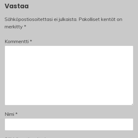
Vastaa
Sähköpostiosoitettasi ei julkaista.
Pakolliset kentät on
merkitty
*
Kommentti
*
Nimi
*