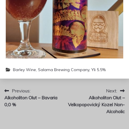
Barley Wine
,
Salama Brewing Company
,
Yli 5.5%
Artikkelien
Previous:
Next:
Alkoholiton Olut – Bavaria
Alkoholiton Olut –
selaus
0,0 %
Velkopopovický Kozel Non-
Alcoholic