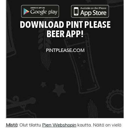
Mistä
: Olut tilattu
Pien Webshopin
kautta. Näitä on vielä