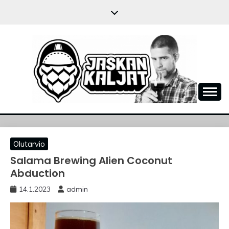
Skip
to
content
JASKANKALJAT
Olutarvio
Salama Brewing Alien Coconut
Abduction
14.1.2023
admin