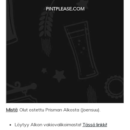
Mistä
: Olut ostettu Prisman Alkosta (Joensuu).
Löytyy Alkon vakiovalikoimasta!
Tässä linkki!