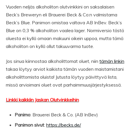
Vuoden neljäs alkoholiton olutvinkkini on saksalaisen
Beck’s Breweryn eli Brauerei Beck & Co:n valmistama
Beck’s Blue. Panimon omistaa valtava AB InBev. Beck’s
Blue on 0,3 % alkoholiton vaalea lager. Normiversio tästä
oluesta ei kyllä omaan makuuni oikein uppoa, mutta tämä
alkoholiton on kyllä ollut takuuvarma tuote.
Jos sinua kiinnostaa alkoholittomat oluet, niin
tämän linkin
takaa löytyy arviot kaikista tämän vuoden maistamistani
alkoholittomista oluista! Jutusta löytyy päivittyvä lista,
missä arvioimani oluet ovat parhaimmuusjärjestyksessä.
Linkki kaikkiin Jaskan Olutvinkkeihin
Panimo
: Brauerei Beck & Co. (AB InBev)
Panimon sivut
:
https://becks.de/