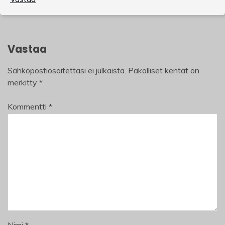
Vastaa
Sähköpostiosoitettasi ei julkaista.
Pakolliset kentät on
merkitty
*
Kommentti
*