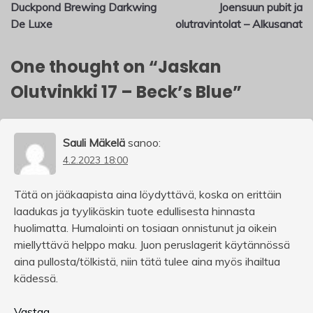
Duckpond Brewing Darkwing
Joensuun pubit ja
selaus
De Luxe
olutravintolat – Alkusanat
One thought on “
Jaskan
Olutvinkki 17 – Beck’s Blue
”
Sauli Mäkelä
sanoo:
4.2.2023 18:00
Tätä on jääkaapista aina löydyttävä, koska on erittäin
laadukas ja tyylikäskin tuote edullisesta hinnasta
huolimatta. Humalointi on tosiaan onnistunut ja oikein
miellyttävä helppo maku. Juon peruslagerit käytännössä
aina pullosta/tölkistä, niin tätä tulee aina myös ihailtua
kädessä.
Vastaa