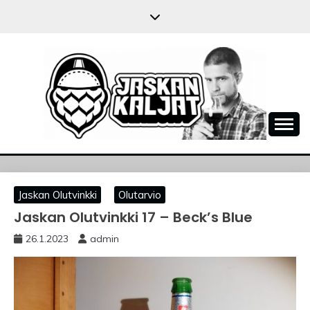
Skip
to
content
JASKANKALJAT
Jaskan Olutvinkki
Olutarvio
Jaskan Olutvinkki 17 – Beck’s Blue
26.1.2023
admin