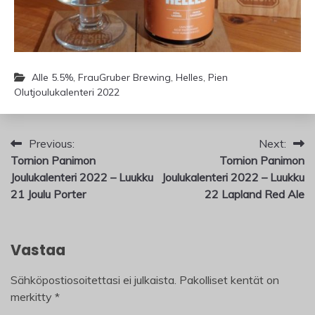
Alle 5.5%
,
FrauGruber Brewing
,
Helles
,
Pien
Olutjoulukalenteri 2022
Artikkelien
Previous:
Next:
Tornion Panimon
Tornion Panimon
selaus
Joulukalenteri 2022 – Luukku
Joulukalenteri 2022 – Luukku
21 Joulu Porter
22 Lapland Red Ale
Vastaa
Sähköpostiosoitettasi ei julkaista.
Pakolliset kentät on
merkitty
*