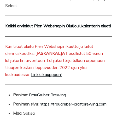
Select.
Kaikki arvioidut Pien Webshopin Olutjoulukalenterin oluet!
Kun tilaat oluita Pien Webshopin kautta ja laitat
alennuskoodiksi:
JASKANKALJAT
osallistut 50 euron
lahjakortin arvontaan. Lahjakortteja tullaan arpomaan
tilaajien kesken loppuvuoden 2022 ajan yksi
kuukaudessa.
Linkki kauppaan!
Panimo
:
FrauGruber Brewing
Panimon sivu
:
https://fraugruber-craftbrewing.com
Maa
: Saksa