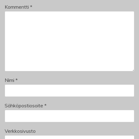
Kommentti
*
Nimi
*
Sähköpostiosoite
*
Verkkosivusto