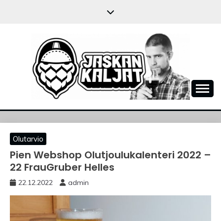
Skip
to
content
JASKANKALJAT
Olutarvio
Pien Webshop Olutjoulukalenteri 2022 –
22 FrauGruber Helles
22.12.2022
admin