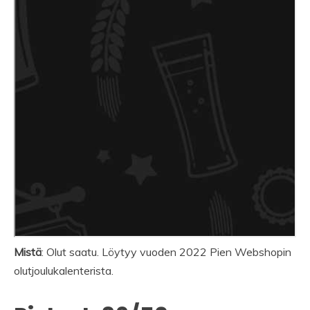
Mistä
: Olut saatu. Löytyy vuoden 2022 Pien Webshopin
olutjoulukalenterista.