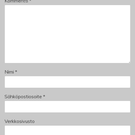
Kommentti
*
Nimi
*
Sähköpostiosoite
*
Verkkosivusto