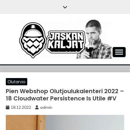
Skip
to
content
JASKANKALJAT
Olutarvio
Pien Webshop Olutjoulukalenteri 2022 –
18 Cloudwater Persistence Is Utile #V
18.12.2022
admin