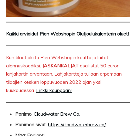
Kaikki arvioidut Pien Webshopin Olutjoulukalenterin oluet!
Kun tilaat oluita Pien Webshopin kautta ja laitat
alennuskoodiksi:
JASKANKALJAT
osallistut 50 euron
lahjakortin arvontaan. Lahjakortteja tullaan arpomaan
tilaajien kesken loppuvuoden 2022 ajan yksi
kuukaudessa.
Linkki kauppaan!
Panimo
:
Cloudwater Brew Co.
Panimon sivut
:
https://cloudwaterbrew.co/
Maa
: Englanti