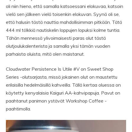
oli niin hieno, että samalla katsoessani elokuvaa, katsoin
vielä sen jälkeen vielä toisenkin elokuvan. Syynä oli se,
että halusin tästä nauttia mahdollisimman pitkään. Tätä
444 ml tölkkiä nautiskelin loppujen lopuksi kolme tuntia.
Tähän mennessä ylivoimaisesti paras olut tästä
olutjoulukalenterista ja samalla yksi tämän vuoden
parhaista oluista, mitä olen maistanut.
Cloudwater Persistence Is Utile #V on Sweet Shop
Series -olutsarjasta, missä jokainen olut on maustettu
erilaisilla hedelmäisillä kahveilla. Tällä kertaa oluessa on
käytetty kenyalaisia Kaiguri AA-kahvipapuja. Pavut on
paahtanut panimon ystävät Workshop Coffee -
paahtimolla.