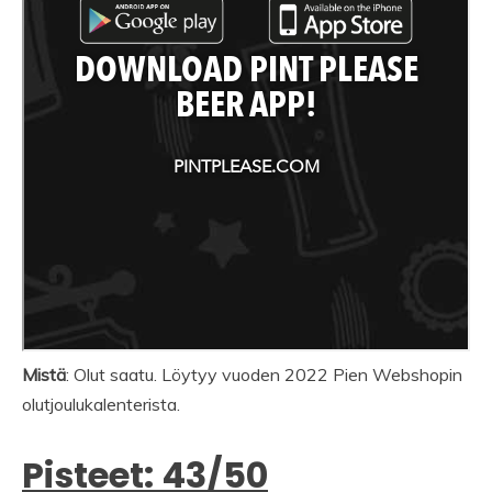
Mistä
: Olut saatu. Löytyy vuoden 2022 Pien Webshopin
olutjoulukalenterista.
Pisteet: 43/50