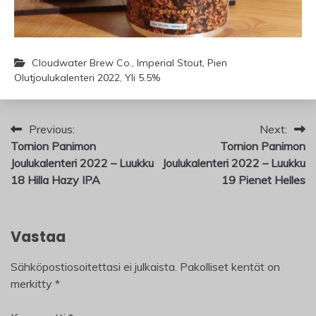
Cloudwater Brew Co.
,
Imperial Stout
,
Pien
Olutjoulukalenteri 2022
,
Yli 5.5%
Artikkelien
Previous:
Next:
Tornion Panimon
Tornion Panimon
selaus
Joulukalenteri 2022 – Luukku
Joulukalenteri 2022 – Luukku
18 Hilla Hazy IPA
19 Pienet Helles
Vastaa
Sähköpostiosoitettasi ei julkaista.
Pakolliset kentät on
merkitty
*