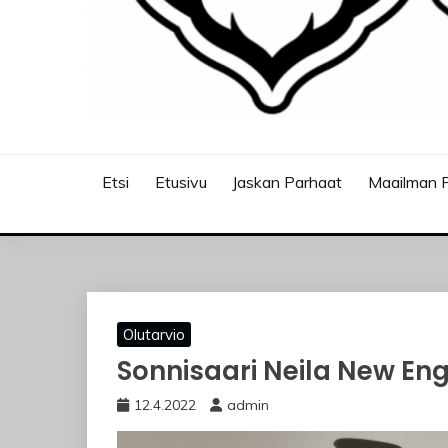
JASKANKALJAT
Etsi
Etusivu
Jaskan Parhaat
Maailman P
Olutarvio
Sonnisaari Neila New Eng
12.4.2022
admin