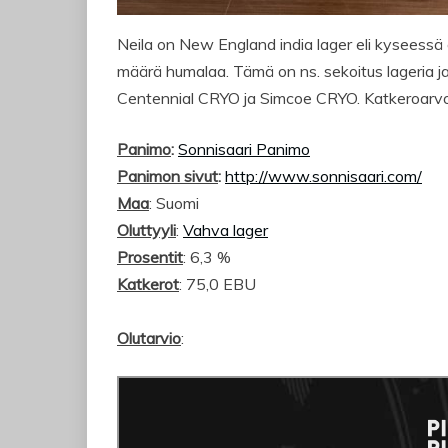
Neila on New England india lager eli kyseessä 
määrä humalaa. Tämä on ns. sekoitus lageria j
Centennial CRYO ja Simcoe CRYO. Katkeroarvo
Panimo
:
Sonnisaari Panimo
Panimon sivut
:
http://www.sonnisaari.com/
Maa
: Suomi
Oluttyyli
:
Vahva lager
Prosentit
: 6,3 %
Katkerot
: 75,0 EBU
Olutarvio
: