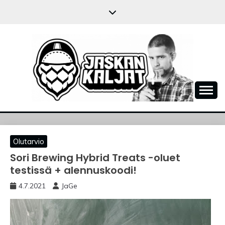
Skip
to
content
JASKANKALJAT
Olutarvio
Sori Brewing Hybrid Treats -oluet
testissä + alennuskoodi!
4.7.2021
JaGe