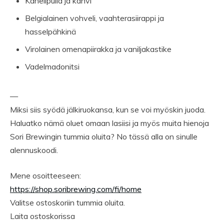
Kanelipulla ja kahvi
Belgialainen vohveli, vaahterasiirappi ja
hasselpähkinä
Virolainen omenapiirakka ja vaniljakastike
Vadelmadonitsi
—
Miksi siis syödä jälkiruokansa, kun se voi myöskin juoda.
Haluatko nämä oluet omaan lasiisi ja myös muita hienoja
Sori Brewingin tummia oluita? No tässä alla on sinulle
alennuskoodi.
Mene osoitteeseen:
https://shop.soribrewing.com/fi/home
Valitse ostoskoriin tummia oluita.
Laita ostoskorissa