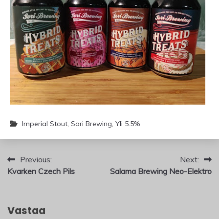
Imperial Stout
,
Sori Brewing
,
Yli 5.5%
Artikkelien
Previous:
Next:
Kvarken Czech Pils
Salama Brewing Neo-Elektro
selaus
Vastaa