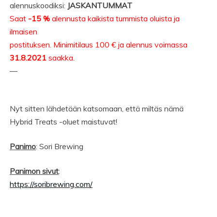
alennuskoodiksi:
JASKANTUMMAT
Saat
-15 %
alennusta kaikista tummista oluista ja
ilmaisen
postituksen. Minimitilaus 100 € ja alennus voimassa
31.8.2021
saakka.
—
Nyt sitten lähdetään katsomaan, että miltäs nämä
Hybrid Treats -oluet maistuvat!
Panimo
: Sori Brewing
Panimon sivut
:
https://soribrewing.com/