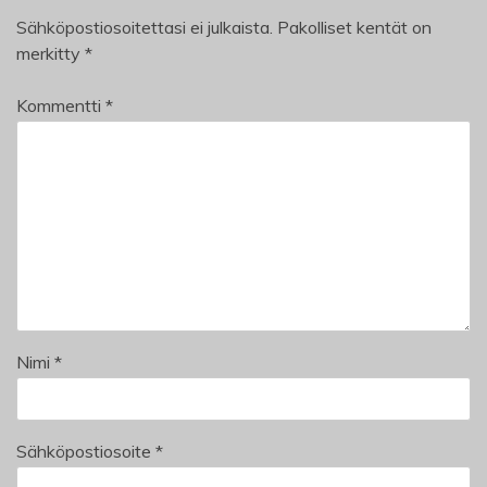
Sähköpostiosoitettasi ei julkaista.
Pakolliset kentät on
merkitty
*
Kommentti
*
Nimi
*
Sähköpostiosoite
*