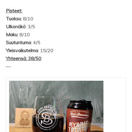
Pisteet:
Tuoksu
: 8/10
Ulkonäkö
: 3/5
Maku
: 8/10
Suutuntuma
: 4/5
Yleisvaikutelma
: 15/20
Yhteensä: 38/50
—