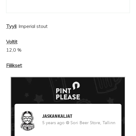
Tyyli
: Imperial stout
Voltit
:
12,0 %
Fiilikset
: