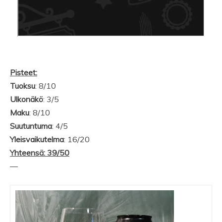
Pisteet:
Tuoksu
: 8/10
Ulkonäkö
: 3/5
Maku
: 8/10
Suutuntuma
: 4/5
Yleisvaikutelma
: 16/20
Yhteensä: 39/50
—