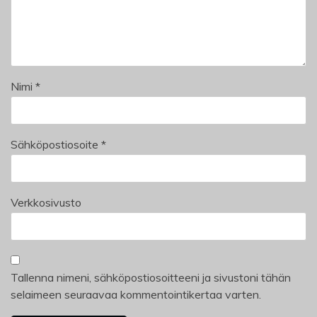
Nimi
*
Sähköpostiosoite
*
Verkkosivusto
Tallenna nimeni, sähköpostiosoitteeni ja sivustoni tähän
selaimeen seuraavaa kommentointikertaa varten.