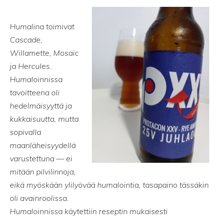
Humalina toimivat
Cascade,
Willamette, Mosaic
ja Hercules.
Humaloinnissa
tavoitteena oli
hedelmäisyyttä ja
kukkaisuutta, mutta
sopivalla
maanläheisyydellä
varustettuna — ei
mitään pilvilinnoja,
eikä myöskään ylilyövää humalointia, tasapaino tässäkin
oli avainroolissa.
Humaloinnissa käytettiin reseptin mukaisesti