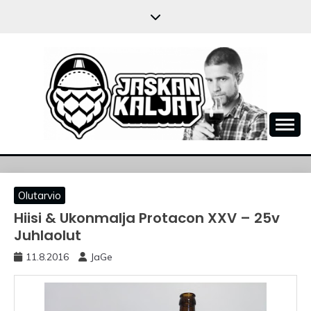
Skip
to
content
JASKANKALJAT
Olutarvio
Hiisi & Ukonmalja Protacon XXV – 25v
Juhlaolut
11.8.2016
JaGe