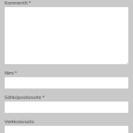
Kommentti
*
Nimi
*
Sähköpostiosoite
*
Verkkosivusto