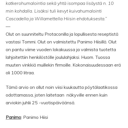
katkerohumalointia sekä yhtä isompaa lisäystä n. 10
min kohdalla. Lisäksi tuli kevyt kuivahumalointi
Cascadella ja Willamettella Hiisin ehdotuksesta.”
—
Olut on suunniteltu Protaconilla ja lopullisesta reseptistä
vastasi Tommi. Olut on valmistettu Panimo Hiisillä. Olut
on pantu viime vuoden lokakuussa ja valmista tuotetta
lahjoitettiin henkilöstölle joululahjaksi. Huom. Tuossa
muuten vinkkiä muillekin firmoille. Kokonaisuudessaan erä
oli 1000 litraa.
Tämä arvio on ollut noin viisi kuukautta pöytälaatikossa
odottamassa, joten laitetaan näkyville ennen kuin
arviokin juhlii 25 -vuotispäiväänsä.
Panimo
: Panimo Hiisi