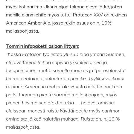
myös kotipanimo Ukonmaljan takana oleva jätkä, joten
monille alanmiehille myös tuttu. Protacon XXV on rukiinen
American Amber Ale, jossa rukiin osuus on n. 10%
mallaspohjasta.
Tommin infopaketti asiaan liittyen:
”Koska Protacon työllistää yli 250 hlöä ympäri Suomen,
oli tavoitteena loihtia sopivan yksinkertainen ja
tasapainoinen, mutta samalla maukas ja ”perusoluesta”
hieman erilainen jouluaterian painike. Tyyliksi valikoitui
rukiinen American amber ale. Ruista haluttiin mukaan
paitsi tuomaan pientä särmää mallaspohjaan, myös
pienen hiisimäisen efektin takia — he ovat omissa
oluissaan monesti ruista käyttäneet ja myös panimon
ominaista jälkeä haluttiin mukaan. Ruista on. n. 10 %
mallaspohjasta.