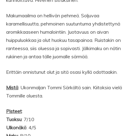
kunnioittava. Hivenen sitruksinen.
Makumaailma on hellivän pehmeä. Soljuvaa
karamellisuutta, pehmoinen suutuntuma yhdistettynä
aromikkaaseen humalointiin. Juotavuus on aivan
huippuluokkaa ja olut huokuu tasapainoa. Ruistakin on
ranteessa, siis oluessa ja sopivasti. Jälkimaku on nätin
rukiinen ja antaa tälle juomalle särmää.
Erittäin onnistunut olut ja sitä osasi kyllä odottaakin.
Mistä
: Ukonmaljan Tommi Särkältä sain. Kiitoksia vielä
Tommille oluesta.
Pisteet
:
Tuoksu
: 7/10
Ulkonäkö
: 4/5
Maku
: 8/10