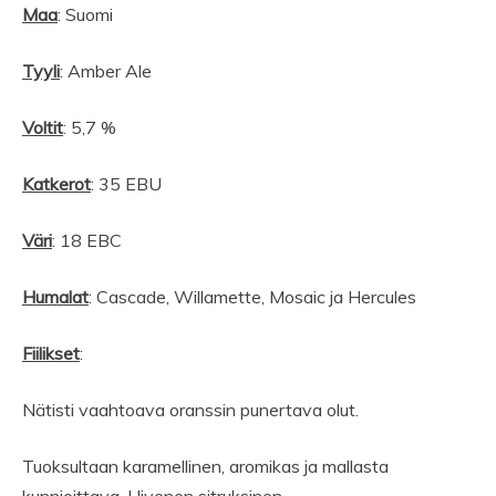
Maa
: Suomi
Tyyli
: Amber Ale
Voltit
: 5,7 %
Katkerot
: 35 EBU
Väri
: 18 EBC
Humalat
: Cascade, Willamette, Mosaic ja Hercules
Fiilikset
:
Nätisti vaahtoava oranssin punertava olut.
Tuoksultaan karamellinen, aromikas ja mallasta