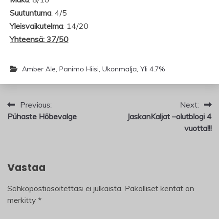
Suutuntuma
: 4/5
Yleisvaikutelma
: 14/20
Yhteensä: 37/50
Amber Ale
,
Panimo Hiisi
,
Ukonmalja
,
Yli 4.7%
Artikkelien
Previous:
Next:
Pühaste Hõbevalge
JaskanKaljat –olutblogi 4
selaus
vuotta!!!
Vastaa
Sähköpostiosoitettasi ei julkaista.
Pakolliset kentät on
merkitty
*