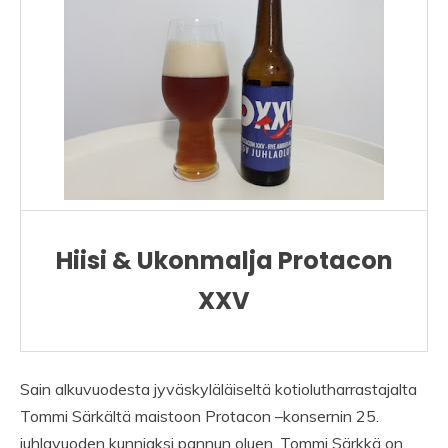
Hiisi & Ukonmalja Protacon
XXV
Sain alkuvuodesta jyväskyläläiseltä kotiolutharrastajalta
Tommi Särkältä maistoon Protacon –konsernin 25.
juhlavuoden kunniaksi pannun oluen. Tommi Särkkä on