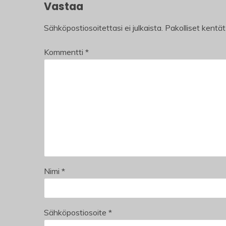
Vastaa
Sähköpostiosoitettasi ei julkaista.
Pakolliset kentä
Kommentti
*
Nimi
*
Sähköpostiosoite
*