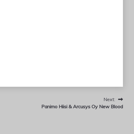
Next:
Panimo Hiisi & Arcusys Oy New Blood