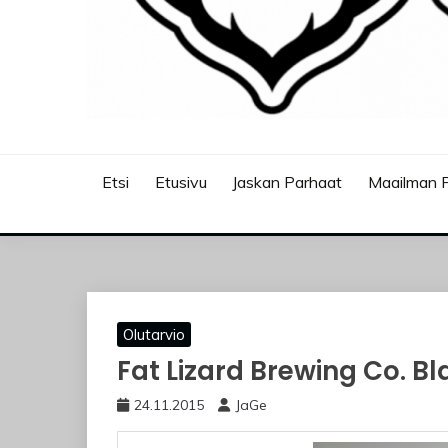
JASKANKALJAT
Etsi
Etusivu
Jaskan Parhaat
Maailman P
Olutarvio
Fat Lizard Brewing Co. Bl
24.11.2015
JaGe