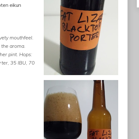
joten eikun
vety mouthfeel.
n the aroma.
her pint. Hops:
ter, 35 IBU, 70