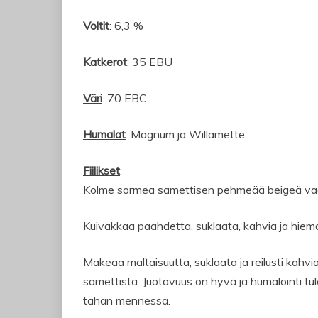
Voltit
: 6,3 %
Katkerot
: 35 EBU
Väri
: 70 EBC
Humalat
: Magnum ja Willamette
Fiilikset
:
Kolme sormea samettisen pehmeää beigeä vaah
Kuivakkaa paahdetta, suklaata, kahvia ja hiem
Makeaa maltaisuutta, suklaata ja reilusti kahvi
samettista. Juotavuus on hyvä ja humalointi tu
tähän mennessä.