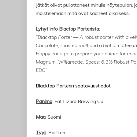
Jätkät olivat pullottaneet minulle näytepullon, 
maistelemaan mitä ovat saaneet aikaiseksi.
Lyhyt info Blactop Porterista:
”Blacktop Porter — A robust porter with a vel
Chocolate, roasted malt and a hint of coffee i
Hoppy enough to prepare your palate for anot
Magnum, Willamette. Specs: 6.3% Robust Por
EBC”
Blacktop Porterin saatavuustiedot
Panimo
: Fat Lizard Brewing Co.
Maa
: Suomi
Tyyli
: Portteri