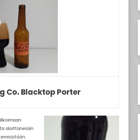
ng Co. Blacktop Porter
valikoimaan
ta aloittaneisiin
kemisistään.