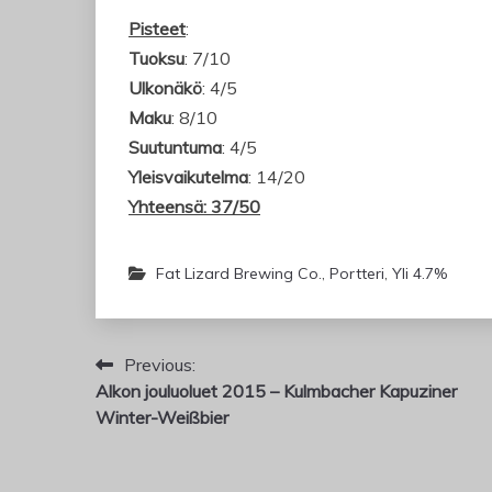
Pisteet
:
Tuoksu
: 7/10
Ulkonäkö
: 4/5
Maku
: 8/10
Suutuntuma
: 4/5
Yleisvaikutelma
: 14/20
Yhteensä: 37/50
Fat Lizard Brewing Co.
,
Portteri
,
Yli 4.7%
Artikkelien
Previous:
Alkon jouluoluet 2015 – Kulmbacher Kapuziner
selaus
Winter-Weißbier