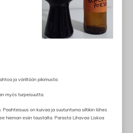
toa ja väriltään pikimusta.
an myös turpeisuutta.
a. Paahteisuus on kuivaa ja suutuntuma siltikin lähes
lee hieman esiin taustalta. Parasta Lihavaa Liskoa