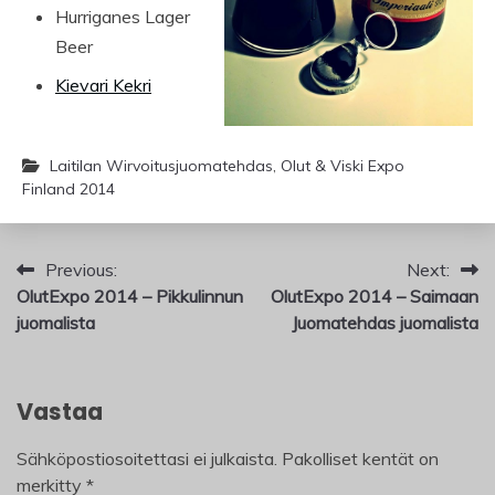
Hurriganes Lager
Beer
Kievari Kekri
Laitilan Wirvoitusjuomatehdas
,
Olut & Viski Expo
Finland 2014
Artikkelien
Previous:
Next:
OlutExpo 2014 – Pikkulinnun
OlutExpo 2014 – Saimaan
selaus
juomalista
Juomatehdas juomalista
Vastaa
Sähköpostiosoitettasi ei julkaista.
Pakolliset kentät on
merkitty
*