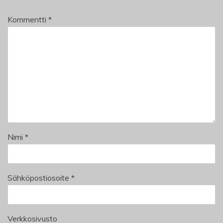
Kommentti
*
Nimi
*
Sähköpostiosoite
*
Verkkosivusto