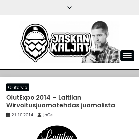
Skip
to
content
JASKANKALJAT
Olutarvio
OlutExpo 2014 – Laitilan
Wirvoitusjuomatehdas juomalista
21.10.2014
JaGe