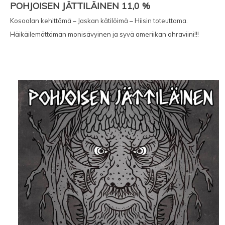
POHJOISEN JÄTTILÄINEN 11,0 %
Kosoolan kehittämä – Jaskan kätilöimä – Hiisin toteuttama.
Häikäilemättömän monisävyinen ja syvä ameriikan ohraviini!!!