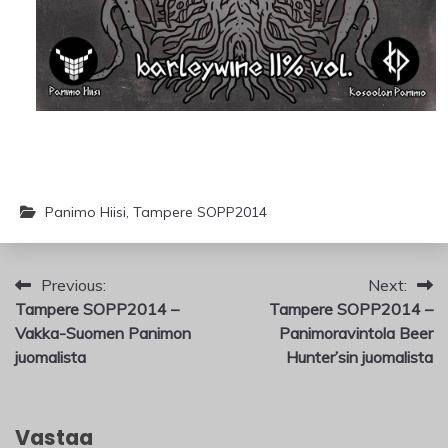
Panimo Hiisi
,
Tampere SOPP2014
Artikkelien
Previous:
Next:
Tampere SOPP2014 –
Tampere SOPP2014 –
selaus
Vakka-Suomen Panimon
Panimoravintola Beer
juomalista
Hunter’sin juomalista
Vastaa