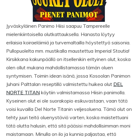
Jyväskyläinen Panimo Hiisi saapuu Tampereelle
mielenkiintoisella olutkattauksella. Hanasta löytyy
erilaisia koiraeläimiä ja turvemaltailla höystettyä saisonia.
Pullopuolelta mm. mustikalla maustettua Imperial Stoutia!
Kirsikkana kakunpäällä on itsellenikin erityinen olut, koska
olen ollut mukana mahdollistamassa tämän oluen
syntymisen. Toimin idean isänä, jossa Kosoolan Panimon
Juhani Palttalan reseptillä valmistettu huikea olut
DEL
NORTE TITAN
käytiin valmistamassa Hiisin panimolla.
Kyseinen olut ei ole suorakopio esikuvastaan, vaan tätä
voisi kuvailla Del Norte Titanin veljesoluena. Tämä olut on
tehty juuri teitä oluenystäviä varten, koska maistettuani
tätä olutta halusin, että sitä pääsisi mahdollisimman moni
maistamaan. Minulla on ilo ja kunnia paljastaa, että