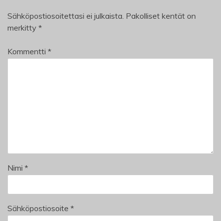
Sähköpostiosoitettasi ei julkaista.
Pakolliset kentät on
merkitty
*
Kommentti
*
Nimi
*
Sähköpostiosoite
*