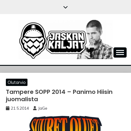
Skip
to
content
JASKANKALJAT
Olutarvio
Tampere SOPP 2014 – Panimo Hiisin
juomalista
21.5.2014
JaGe