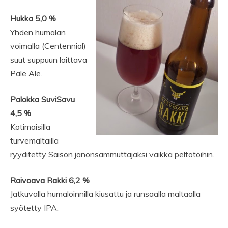
Hukka 5,0 %
Yhden humalan
voimalla (Centennial)
suut suppuun laittava
Pale Ale.
Palokka SuviSavu
4,5 %
Kotimaisilla
turvemaltailla
ryyditetty Saison janonsammuttajaksi vaikka peltotöihin.
Raivoava Rakki 6,2 %
Jatkuvalla humaloinnilla kiusattu ja runsaalla maltaalla
syötetty IPA.