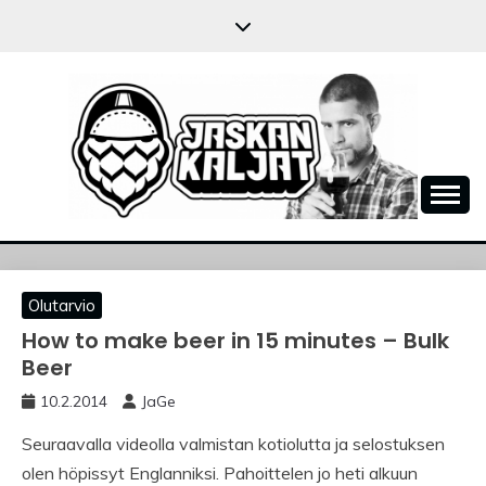
Skip
to
content
JASKANKALJAT
Olutarvio
How to make beer in 15 minutes – Bulk
Beer
10.2.2014
JaGe
Seuraavalla videolla valmistan kotiolutta ja selostuksen
olen höpissyt Englanniksi. Pahoittelen jo heti alkuun