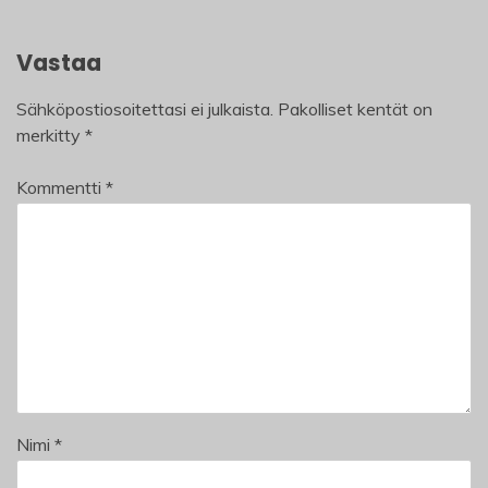
Vastaa
Sähköpostiosoitettasi ei julkaista.
Pakolliset kentät on
merkitty
*
Kommentti
*
Nimi
*