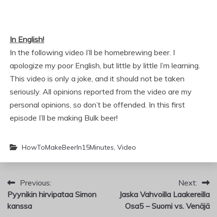
In English!
In the following video I’ll be homebrewing beer. I
apologize my poor English, but little by little I’m learning.
This video is only a joke, and it should not be taken
seriously. All opinions reported from the video are my
personal opinions, so don’t be offended. In this first
episode I’ll be making Bulk beer!
HowToMakeBeerIn15Minutes
,
Video
Artikkelien
Previous:
Next:
Pyynikin hirvipataa Simon
Jaska Vahvoilla Laakereilla
selaus
kanssa
Osa5 – Suomi vs. Venäjä