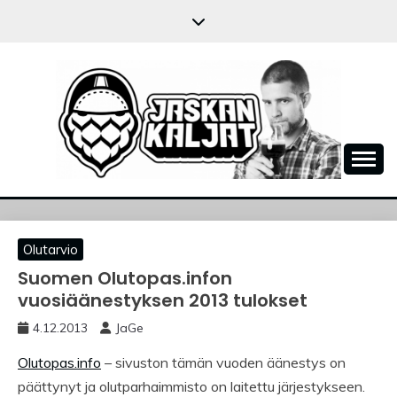
Skip
to
content
JASKANKALJAT
Olutarvio
Suomen Olutopas.infon
vuosiäänestyksen 2013 tulokset
4.12.2013
JaGe
Olutopas.info
– sivuston tämän vuoden äänestys on
päättynyt ja olutparhaimmisto on laitettu järjestykseen.