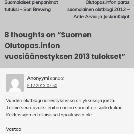
Suomalaiset pienpanimot
Olutopas.infon paras
selaus
tutuksi – Sori Brewing
suomalainen olutblogi 2013 –
Arde Arvioi ja JaskanKaljat
8 thoughts on “
Suomen
Olutopas.infon
vuosiäänestyksen 2013 tulokset
”
Anonyymi
sanoo:
5.12.2013 07:50
Vuoden olutblogi äänestyksessä on ykkössija jaettu.
Tällöin seuraavaksi eniten ääniä saanut on sijalla kolme.
Kakkossijaa ei tällaisissa tapauksissa ole.
Vastaa