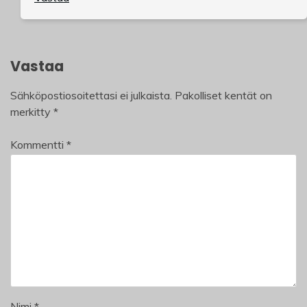
Vastaa
Sähköpostiosoitettasi ei julkaista.
Pakolliset kentät on
merkitty
*
Kommentti
*
Nimi
*