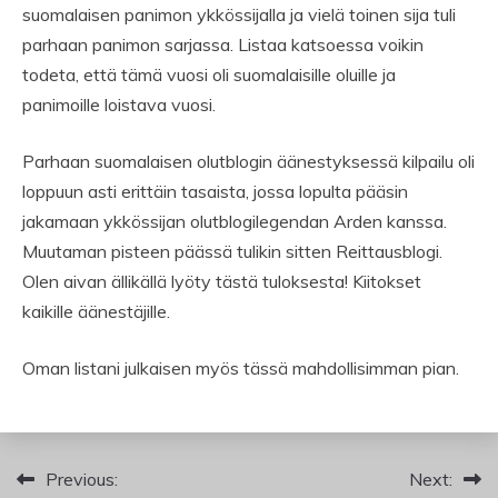
suomalaisen panimon ykkössijalla ja vielä toinen sija tuli
parhaan panimon sarjassa. Listaa katsoessa voikin
todeta, että tämä vuosi oli suomalaisille oluille ja
panimoille loistava vuosi.
Parhaan suomalaisen olutblogin äänestyksessä kilpailu oli
loppuun asti erittäin tasaista, jossa lopulta pääsin
jakamaan ykkössijan olutblogilegendan Arden kanssa.
Muutaman pisteen päässä tulikin sitten Reittausblogi.
Olen aivan ällikällä lyöty tästä tuloksesta! Kiitokset
kaikille äänestäjille.
Oman listani julkaisen myös tässä mahdollisimman pian.
Artikkelien
Previous:
Next: