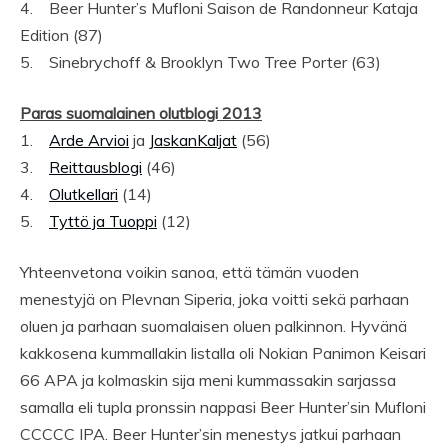
4. Beer Hunter’s Mufloni Saison de Randonneur Kataja
Edition (87)
5. Sinebrychoff & Brooklyn Two Tree Porter (63)
Paras suomalainen olutblogi 2013
1.
Arde Arvioi
ja
JaskanKaljat
(56)
3.
Reittausblogi
(46)
4.
Olutkellari
(14)
5.
Tyttö ja Tuoppi
(12)
Yhteenvetona voikin sanoa, että tämän vuoden
menestyjä on Plevnan Siperia, joka voitti sekä parhaan
oluen ja parhaan suomalaisen oluen palkinnon. Hyvänä
kakkosena kummallakin listalla oli Nokian Panimon Keisari
66 APA ja kolmaskin sija meni kummassakin sarjassa
samalla eli tupla pronssin nappasi Beer Hunter’sin Mufloni
CCCCC IPA. Beer Hunter’sin menestys jatkui parhaan