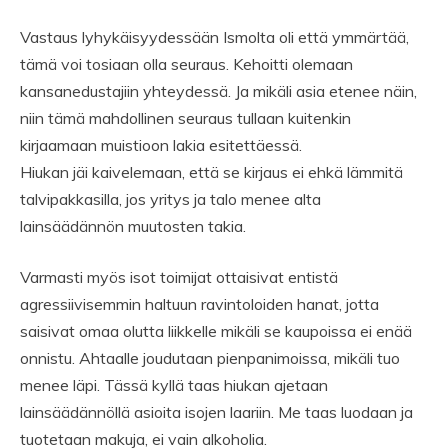
Vastaus lyhykäisyydessään Ismolta oli että ymmärtää,
tämä voi tosiaan olla seuraus. Kehoitti olemaan
kansanedustajiin yhteydessä. Ja mikäli asia etenee näin,
niin tämä mahdollinen seuraus tullaan kuitenkin
kirjaamaan muistioon lakia esitettäessä.
Hiukan jäi kaivelemaan, että se kirjaus ei ehkä lämmitä
talvipakkasilla, jos yritys ja talo menee alta
lainsäädännön muutosten takia.
Varmasti myös isot toimijat ottaisivat entistä
agressiivisemmin haltuun ravintoloiden hanat, jotta
saisivat omaa olutta liikkelle mikäli se kaupoissa ei enää
onnistu. Ahtaalle joudutaan pienpanimoissa, mikäli tuo
menee läpi. Tässä kyllä taas hiukan ajetaan
lainsäädännöllä asioita isojen laariin. Me taas luodaan ja
tuotetaan makuja, ei vain alkoholia.