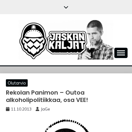
Skip
to
content
JASKANKALJAT
Olutarvio
Rekolan Panimon – Outoa
alkoholipolitiikkaa, osa VEE!
11.10.2013
JaGe