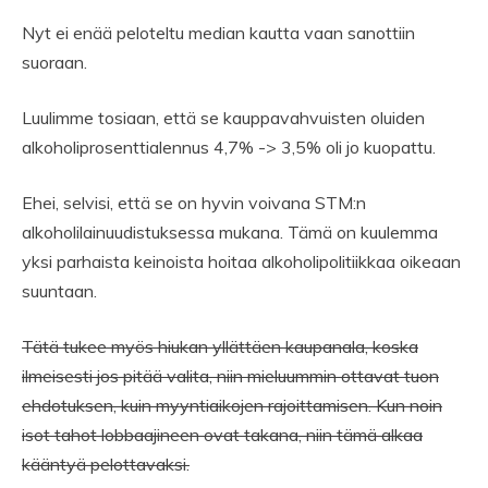
Nyt ei enää peloteltu median kautta vaan sanottiin
suoraan.
Luulimme tosiaan, että se kauppavahvuisten oluiden
alkoholiprosenttialennus 4,7% -> 3,5% oli jo kuopattu.
Ehei, selvisi, että se on hyvin voivana STM:n
alkoholilainuudistuksessa mukana. Tämä on kuulemma
yksi parhaista keinoista hoitaa alkoholipolitiikkaa oikeaan
suuntaan.
Tätä tukee myös hiukan yllättäen kaupanala, koska
ilmeisesti jos pitää valita, niin mieluummin ottavat tuon
ehdotuksen, kuin myyntiaikojen rajoittamisen. Kun noin
isot tahot lobbaajineen ovat takana, niin tämä alkaa
kääntyä pelottavaksi.