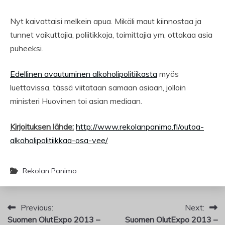
Nyt kaivattaisi melkein apua. Mikäli maut kiinnostaa ja
tunnet vaikuttajia, poliitikkoja, toimittajia ym, ottakaa asia
puheeksi.
Edellinen avautuminen alkoholipolitiikasta
myös
luettavissa, tässä viitataan samaan asiaan, jolloin
ministeri Huovinen toi asian mediaan.
Kirjoituksen lähde:
http://www.rekolanpanimo.fi/outoa-
alkoholipolitiikkaa-osa-vee/
Rekolan Panimo
Artikkelien
Previous:
Next:
Suomen OlutExpo 2013 –
Suomen OlutExpo 2013 –