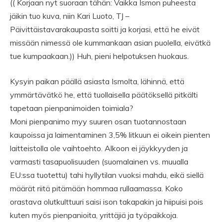
(( Korjaan nyt suoraan tähän: Vaikka Ismon puheesta
jäikin tuo kuva, niin Kari Luoto, TJ –
Päivittäistavarakaupasta soitti ja korjasi, että he eivät
missään nimessä ole kummankaan asian puolella, eivätkä
tue kumpaakaan.)) Huh, pieni helpotuksen huokaus.
Kysyin paikan päällä asiasta Ismolta, lähinnä, että
ymmärtävätkö he, että tuollaisella päätöksellä pitkälti
tapetaan pienpanimoiden toimiala?
Moni pienpanimo myy suuren osan tuotannostaan
kaupoissa ja laimentaminen 3,5% litkuun ei oikein pienten
laitteistolla ole vaihtoehto. Alkoon ei jäykkyyden ja
varmasti tasapuolisuuden (suomalainen vs. muualla
EU:ssa tuotettu) tahi hyllytilan vuoksi mahdu, eikä siellä
määrät riitä pitämään hommaa rullaamassa. Koko
orastava olutkulttuuri saisi ison takapakin ja hiipuisi pois
kuten myös pienpanioita, yrittäjiä ja työpaikkoja.