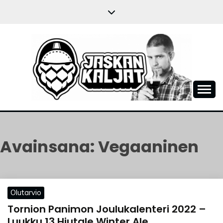
Skip
to
content
JASKANKALJAT
Avainsana:
Vegaaninen
Olutarvio
Tornion Panimon Joulukalenteri 2022 –
Luukku 13 Hiutale Winter Ale